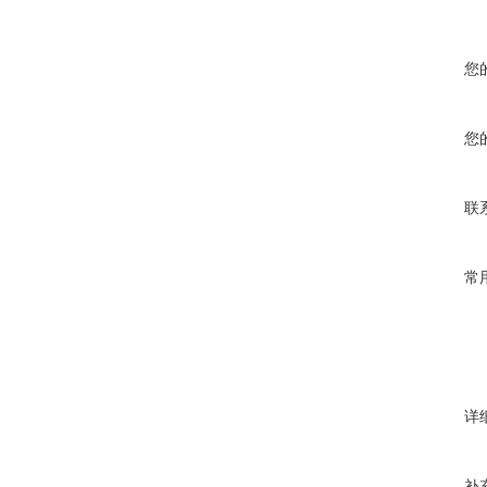
您
您
联
常
详
补