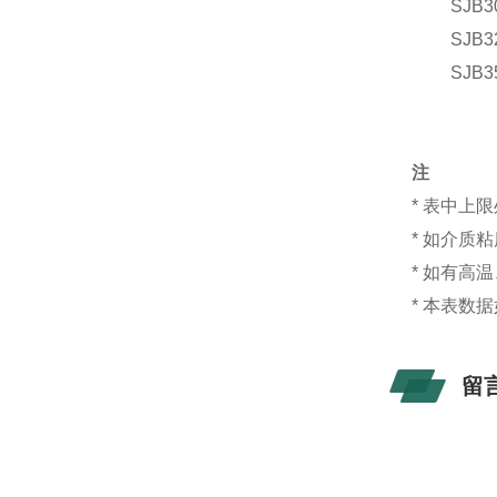
S
JB3
S
JB3
S
JB3
注
* 表中上
* 如介质
* 如有高
* 本表
留