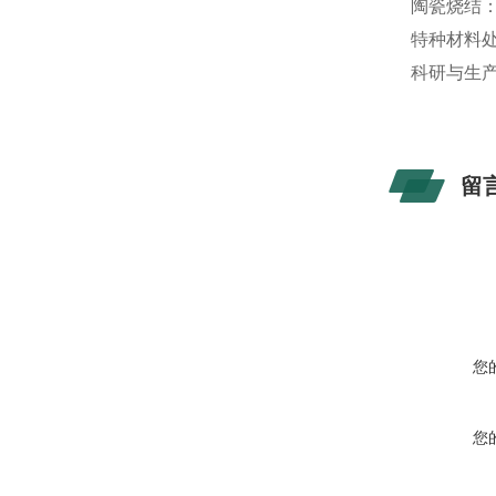
陶瓷烧结
特种材料
科研与生
留
您
您