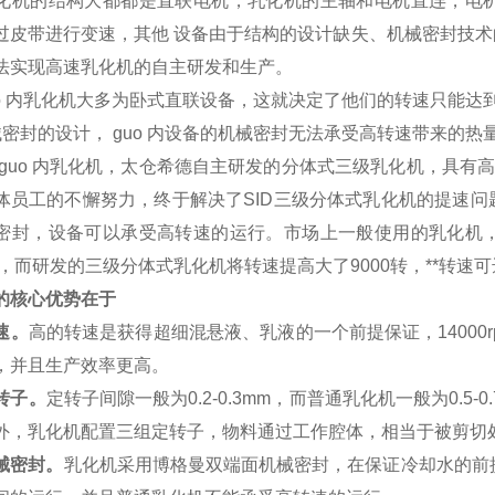
化机的结构大都都是直联电机，乳化机的主轴和电机直连，电
过皮带进行变速，其他 设备由于结构的设计缺失、机械密封技
法实现高速乳化机的自主研发和生产。
guo 内乳化机大多为卧式直联设备，这就决定了他们的转速只能达到
械密封的设计， guo 内设备的机械密封无法承受高转速带来的热
 guo 内乳化机，太仓希德自主研发的分体式三级乳化机，具有
体员工的不懈努力，终于解决了SID三级分体式乳化机的提速
密封，设备可以承受高转速的运行。市场上一般使用的乳化机
0转，而研发的三级分体式乳化机将转速提高大了9000转，**转速
的核心优势在于
速。
高的转速是获得超细混悬液、乳液的一个前提保证，14000
，并且生产效率更高。
转子。
定转子间隙一般为0.2-0.3mm，而普通乳化机一般为0.5
外，乳化机配置三组定转子，物料通过工作腔体，相当于被剪切
械密封。
乳化机采用博格曼双端面机械密封，在保证冷却水的前