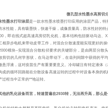
微孔型水性墨水高剪切
水性墨水打印涂层
是一款水性墨水喷墨打印应用的涂层产品，特
防水性能，具有吸墨快，快速干燥，成像质量高，防水性好的特
2000，即在线式超高速高剪切乳化机，基本结构包括驱动马达、X
三相异步电机来带动皮带工作，对混合分散速度能实现更好的操作
S2000模块--实现混合分散粒径要求的关键部分，是由两层分
散剪切的几何学形状，在马达带动下，在齿列间隙中获得的平均线
微悬浮液，这对疫苗生产有重要要意义。冷却罐注有特定液体（
构成的循环回路能在分散设备高速运转的过程中对设备本身的机
产过程当中正常的**地运转。
其他的乳化设备而言，转速普遍在2930转，无法再升高，那么