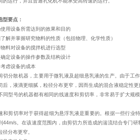
间的运行，并且普通乳化机不能承受高转速的运行。
选型要点：
确使用设备所需达到的效果和目的
细了解并掌握研究物料的性质（包括物理、化学性质）
据物料对设备的搅拌机进行选型
次确定设备的操作参数及结构设计
合考虑设备的成本
剪切分散机器，主要用于微乳液及超细悬乳液的生产。由于工作
切后，液滴更细腻，粒径分布更窄，因而生成的混合液稳定性更
不同型号的机器都有相同的线速度和剪切率，非常易于扩大规模化
速和剪切率对于获得超细为悬浮乳液是
重要的。根据一些行业特殊
到44m/s。在该速度范围内，由剪切力所造成的湍流结合专门
粒径分布更窄。