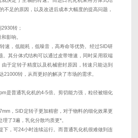
机就决定了主轴的转速。而进口乳化机采用分体式结
术的不足的原因，以及改进后成本大幅度的提高问题，
2930转；
量和影响。
高转速，低能耗，低噪音，高寿命等优势。经过SID研
问题。其分体式结构可以通过皮带增速，同时采用双端
，由于定转子精度以及机械密封原因，转速只能达到
可达21000转，从而更好的解决了市场的需求。
rpm是普通乳化机的4-5倍。剪切能力强，粒径被细化
-0.7mm，SID定转子更加精密，对于物料的细化效果更
处理了3遍，乳化分散均质更*。
提下，可24小时连续运行。而普通乳化机很难做到连