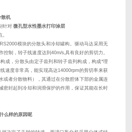
分散机
别针对
微孔型水性墨水打印涂层
点。
RS2000模块的分散头和冷却罐构。驱动马达采用无
控制，转子线速度达到40m/s,具有良好的剪切力。
散头构成，分散头由定子齿列和转子齿列构成，构成*理
速度非常高，能实现高达14000rpm的剪切率来获
水或者分散物料），其通过在分散腔体下部的金属连
械密封起到冷却和润滑保护的作用，保证其能在长时
是什么样的原因呢