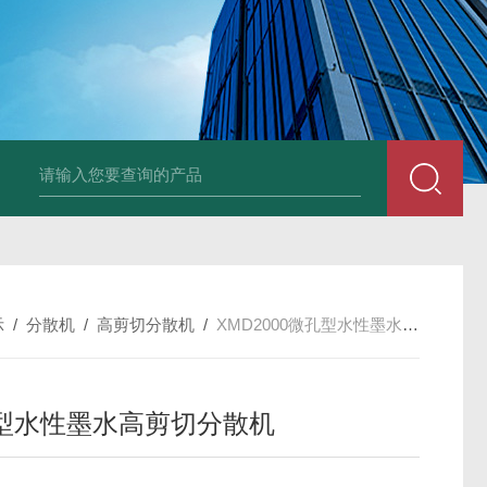
LNG-1200真空钨丝炉
LNHZ-1200碳包覆回转炉
LNHZ-12
示
/
分散机
/
高剪切分散机
/
XMD2000微孔型水性墨水高剪切分散机
型水性墨水高剪切分散机