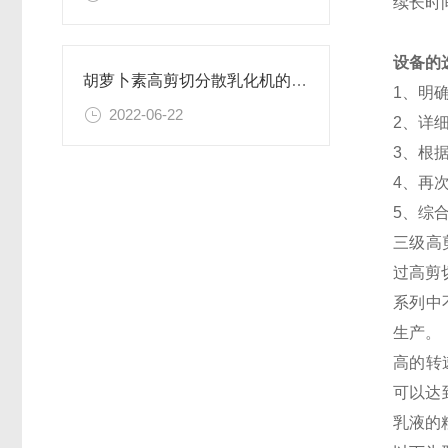
续长时
设备的
胡萝卜素高剪切分散乳化机的原理及用途
1、明
2022-06-22
2、详
3、根
4、再
5、综
三级高
过高剪
系列中
生产。
高的转
可以达
乳液的