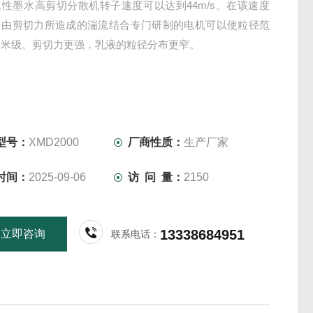
性墨水高剪切分散机转子速度可以达到44m/s。在该速度
，由剪切力所造成的湍流结合专门研制的电机可以使粒径范
纳米级。剪切力更强，乳液的粒径分布更窄。
型号：
XMD2000
厂商性质：
生产厂家
时间：
2025-09-06
访 问 量：
2150
13338684951
立即咨询
联系电话：