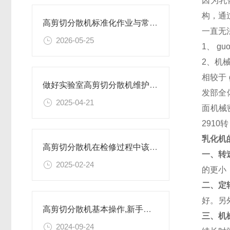
因为乳
构，通
高剪切分散机标准化作业与常见故障维修保养指南
一直无
2026-05-25
1、 
2、机
相较于
做好实验室高剪切分散机维护的实用小技巧，别错过！
发部全
2025-04-21
面机械
291
乳化机
高剪切分散机在检修过程中该留意的事项
一、转
2025-02-24
的更小
二、定
好。另
高剪切分散机基本操作,新手不得不看！
三、机
2024-09-24