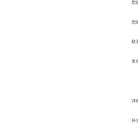
您
您
联
常
详
补