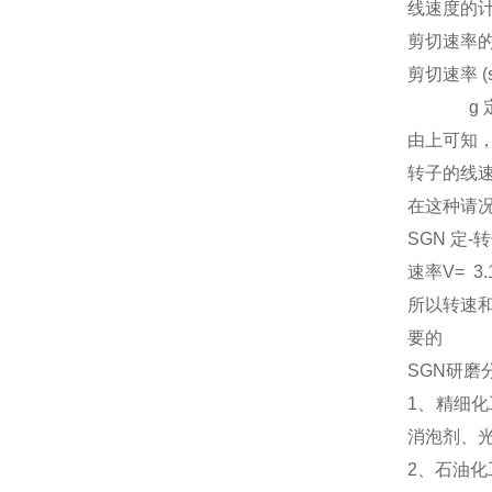
线速度的
剪切速率
剪切速率 (s
g 定-转
由上可知
转子的线
在这种请况
SGN 定-转
速率V= 3.
所以转速
要的
SGN研磨
1、精细
消泡剂、
2、石油