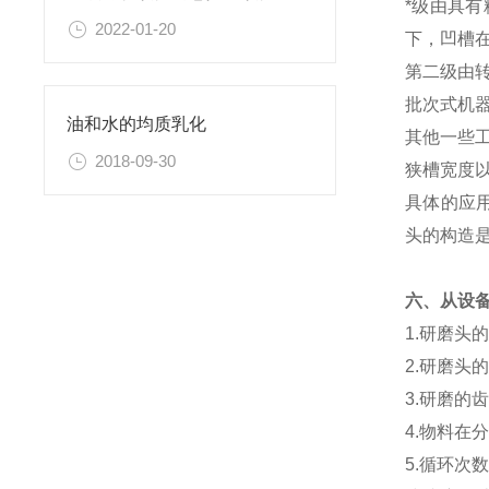
*级由具
2022-01-20
下，凹槽
第二级由
批次式机
油和水的均质乳化
其他一些
2018-09-30
狭槽宽度
具体的应
头的构造
六、从设
1.研磨头
2.研磨头
3.研磨
4.物料
5.循环次