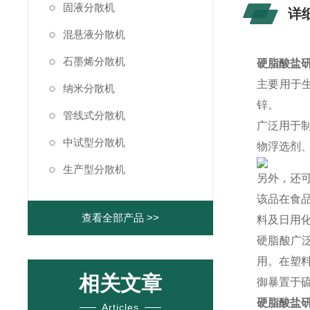
固液分散机
详
混悬液分散机
石墨烯分散机
硬脂酸盐
主要用于
纳米分散机
锌。
管线式分散机
广泛用于
中试型分散机
物浮选剂
生产型分散机
另外，还
该品在食
查看全部产品 >>
料及日用
硬脂酸广
用。在塑料
相关文章
御暴置于
硬脂酸盐
Articles