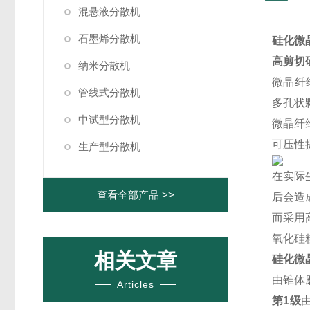
混悬液分散机
石墨烯分散机
硅化微
高剪切
纳米分散机
微晶纤维
管线式分散机
多孔状
中试型分散机
微晶纤
可压性
生产型分散机
在实际
查看全部产品 >>
后会造
而采用
氧化硅
相关文章
硅化微
由锥体
Articles
第1级