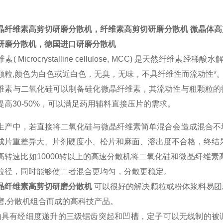
晶纤维素高剪切研磨分散机
，纤维素高剪切研磨分散机 微晶体
研磨分散机，德国进口研磨分散机
素( Microcrystalline cellulose, MCC) 是天
颗粒,颜色为白色或近白色，无臭，无味，不具纤维性而流动性*
维素与二氧化硅可以制备硅化微晶纤维素，其流动性与粗颗粒的
提高30-50%，可以满足药用辅料直接压片的需求。
生产中，若直接将二氧化硅与微晶纤维素简单混合会造成混合不
成片重差异大、片剂硬度小、松片和麻面、溶出度不合格，终结
高转速比如10000转以上的高速分散机将二氧化硅和微晶纤维
粒径，同时能够使二者混合更均匀，分散更稳定。
晶纤维素高剪切研磨分散机
可以很好的解决颗粒或粉体浆料易团
磨,分散机组合而成的高科技产品。
由具有经细度递升的三级锯齿突起和凹槽，定子可以无线制的被