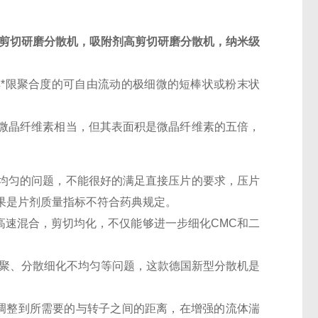
高剪切研磨分散机，吸附剂高剪切研磨分散机，纳米级
然纤维素经稀酸水解*限聚合度的可自由流动的极细微的短棒状或粉末状
。
微晶纤维素相当，但其表面积是微晶纤维素的五倍，
均匀的问题，不能很好的满足直接压片的要求，压片
果是片剂质量指标不符合药典规定。
素高速混合，剪切均化，不仅能够进一步细化CMC和二
聚、分散细化不均匀等问题，这款德国新型分散机是
调整到所需要的与转子之间的距离，在增强的流体湍