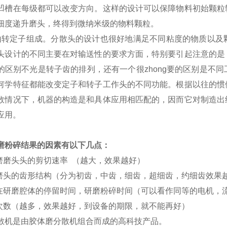
凹槽在每级都可以改变方向。这样的设计可以保障物料初始颗粒
细度递升磨头，终得到微纳米级的物料颗粒。
由转定子组成。分散头的设计也很好地满足不同粘度的物质以及
头设计的不同主要在对输送性的要求方面，特别要引起注意的是
的区别不光是转子齿的排列，还有一个很zhong要的区别是不
何学特征都能改变定子和转子工作头的不同功能。根据以往的惯
数情况下，机器的构造是和具体应用相匹配的，因而它对制造出
应用。
磨粉碎结果的因素有以下几点：
磨磨头头的剪切速率 （越大，效果越好）
磨头的齿形结构（分为初齿，中齿，细齿，超细齿，约细齿效果
在研磨腔体的停留时间，研磨粉碎时间（可以看作同等的电机，
次数（越多，效果越好，到设备的期限，就不能再好）
散机是由胶体磨分散机组合而成的高科技产品。