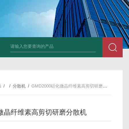
LNG-1200真空钨丝炉
LNHZ-1200碳包覆回转炉
LNHZ-12
示
/ /
分散机
/
GMD2000硅化微晶纤维素高剪切研磨分散机
微晶纤维素高剪切研磨分散机