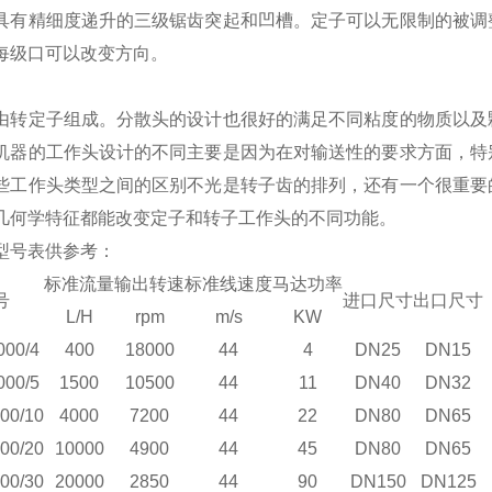
具有精细度递升的三级锯齿突起和凹槽。定子可以无限制的被调
每级口可以改变方向。
由转定子组成。分散头的设计也很好的满足不同粘度的物质以及
机器的工作头设计的不同主要是因为在对输送性的要求方面，特
些工作头类型之间的区别不光是转子齿的排列，还有一个很重要
几何学特征都能改变定子和转子工作头的不同功能。
型号表供参考：
标准流量
输出转速
标准线速度
马达功率
号
进口尺寸
出口尺寸
L/H
rpm
m/s
KW
00/4
400
18000
44
4
DN25
DN15
00/5
1500
10500
44
11
DN40
DN32
00/10
4000
7200
44
22
DN80
DN65
00/20
10000
4900
44
45
DN80
DN65
00/30
20000
2850
44
90
DN150
DN125