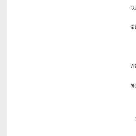
联
常
详
补