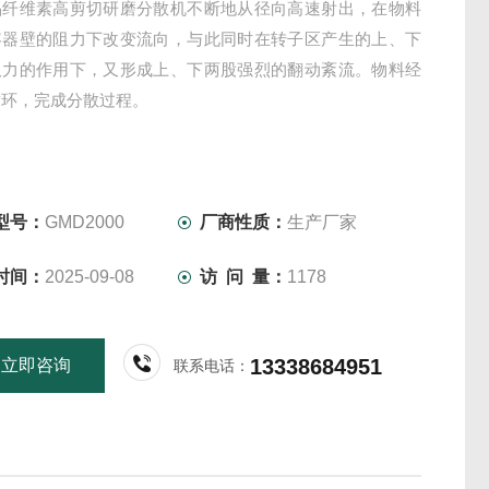
晶纤维素高剪切研磨分散机不断地从径向高速射出，在物料
容器壁的阻力下改变流向，与此同时在转子区产生的上、下
吸力的作用下，又形成上、下两股强烈的翻动紊流。物料经
循环，完成分散过程。
型号：
GMD2000
厂商性质：
生产厂家
时间：
2025-09-08
访 问 量：
1178
13338684951
立即咨询
联系电话：