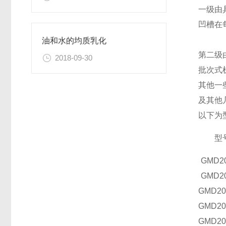
一级由
凹槽在
油和水的均质乳化
第二级
2018-09-30
批次式
其他一
及其他
以下为
型
GMD20
GMD20
GMD20
GMD20
GMD20