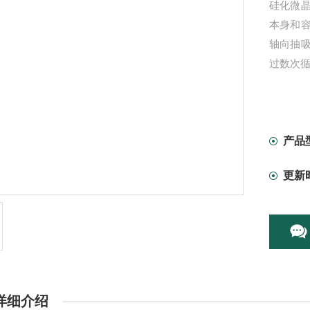
硅化微
本身和
轴向抽
过数次
产品
更新
详细介绍