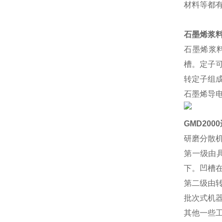
材料等
石墨烯浆
石墨烯浆
槽。定子
转定子组
石墨烯导
GMD2000
研磨分散
第一级由
下。凹槽
第二级由
批次式机
其他一些