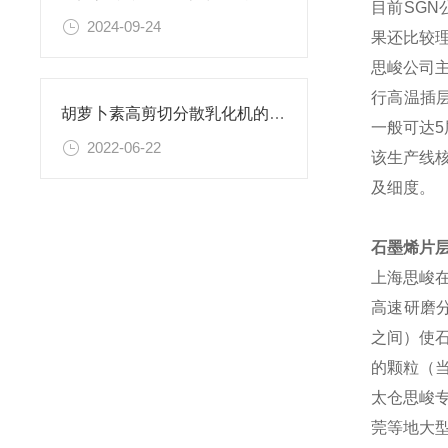
目前SG
2024-09-24
果还比较
思峻公司
行高温插
胡萝卜素高剪切分散乳化机的原理及用途
一般可达
5
2022-06-22
该生产线
及细
石墨烯片
上海思峻
高速研磨分
之间）使
的颗粒（
太仓思峻
莞等地大