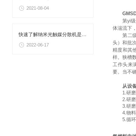
2021-08-04
GMSD
第
yi
级
体湍流下
快速了解纳米光触媒分散机是什么？
第二
头）和批
2022-06-17
精度和其
样。狭槽
工作头来
要。当不
从设
1.
研
2.
研
3.
研
4.
物
5.
循