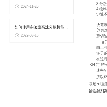
3.
2024-11-20
4.
5.
线速
如何使用实验室高速分散机能保证其良好工作状态？
剪切
2022-03-16
剪切速率
g
由上
转子
在这
IKN 定
-
转
速率
V
所以
液是zui重
钠注射剂