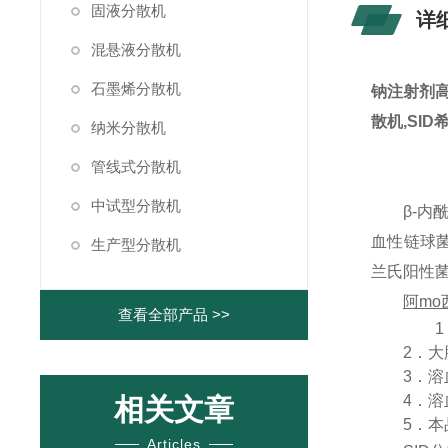
固液分散机
详
混悬液分散机
石墨烯分散机
钠注射剂
散机
,SID
纳米分散机
管线式分散机
中试型分散机
β-
内
血性链球
生产型分散机
兰氏阳性
阿mo
查看全部产品 >>
1．
2．大肠
3．溶血
4．溶血
相关文章
5
．本
Articles