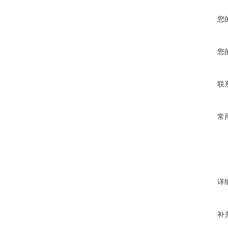
您
您
联
常
详
补