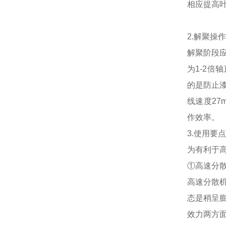
相应提高
2.解聚操
解聚阶段
为1-2倍
的是防止
线速度27m
作效率。
3.使用要
为有利于
①高速分
高速分散
态是稍呈
效力两方