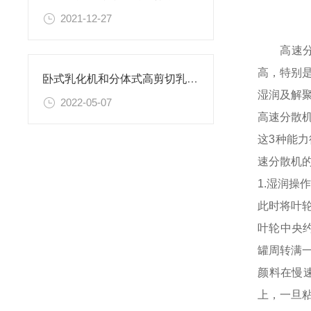
2021-12-27
高速
高，特别
卧式乳化机和分体式高剪切乳化机这两者的区别你知道吗？
湿润及解
2022-05-07
高速分散
这3种能
速分散机
1.湿润操
此时将叶
叶轮中央
罐周转满
颜料在慢
上，一旦