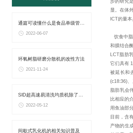
步的研究
显。在体
ICT的量
通篇可读懂什么是食品单级管线式分散机？
2022-06-07
饮食中脂
和膜结合
LCT脂肪
环氧树脂研磨分散机的改性方法
它们具有 
2021-11-24
被延长和去饱
(c18:3
脂肪乳会
SID超高速易清洗均质机除了易清洗这个特点还有哪些优势？
比相应的
2022-05-12
用鱼油部
目前，含
产物的生成
间歇式乳化机的相关知识普及