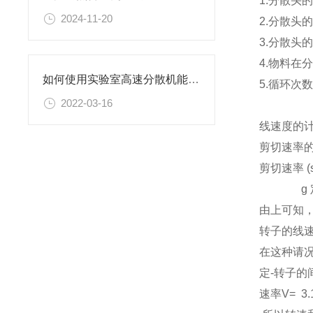
1.分散头
2024-11-20
2.分散头
3.分散
4.物料
如何使用实验室高速分散机能保证其良好工作状态？
5.循环次
2022-03-16
线速度的
剪切速率
剪切速率 (s
g 定-转
由上可知
转子的线
在这种请况
定-转子的间距
速率V= 3.