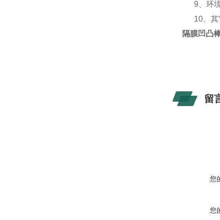
9、环
10、
隔膜凹凸
留
您
您