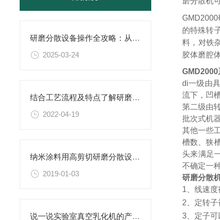
磨分散机可
GMD20
的特殊转子
研磨分散设备操作全攻略：从开机到关机的详细步骤
料，对铁
2025-03-24
胶体磨腔
GMD2000
di一级
流下，凹
结合工艺流程及特点了解研磨分散设备
第二级由
2022-04-19
批次式机
其他一些工
槽数、狭
头来满足
纳米涂料用高剪切研磨分散设备更稳定
不确定一
2019-01-03
研磨分散
1、线速
2、定转
3、定子
说一说实验室真空乳化机的产品特点有哪些？