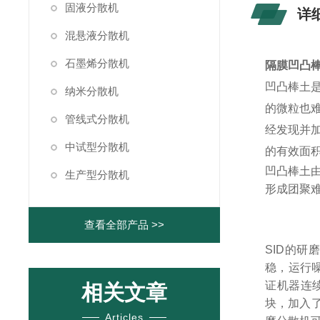
固液分散机
详
混悬液分散机
石墨烯分散机
隔膜凹凸
凹凸棒土是
纳米分散机
的微粒也
管线式分散机
经发现并
中试型分散机
的有效面
凹凸棒土
生产型分散机
形成团聚
查看全部产品 >>
SID的
稳，运行
证机器连
相关文章
块，加入了
Articles