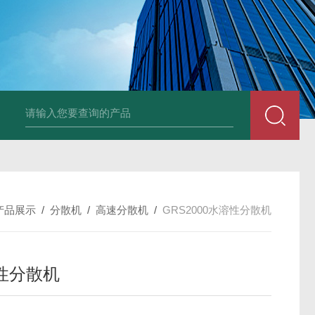
LNG-1200真空钨丝炉
LNHZ-1200碳包覆回转炉
LNHZ-12
产品展示
/
分散机
/
高速分散机
/
GRS2000水溶性分散机
性分散机