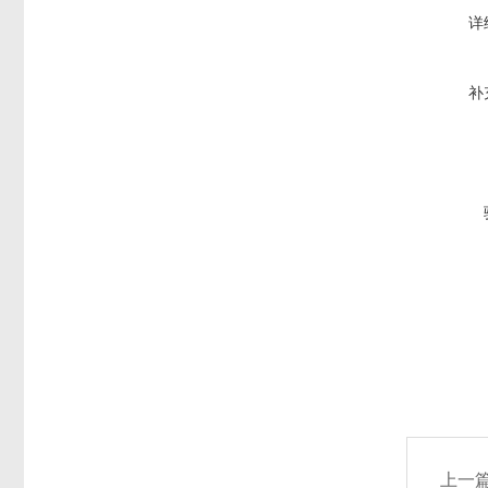
详
补
上一