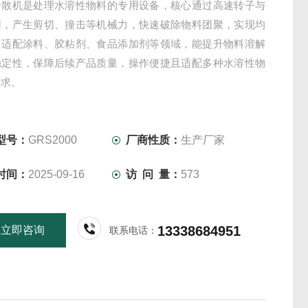
分散机是处理水溶性物料的专用设备，核心通过高速转子与
用，产生剪切、撞击等机械力，快速破除物料团聚，实现均
。适配涂料、胶粘剂、食品添加剂等领域，能提升物料溶解
稳定性，保障后续产品质量，操作便捷且适配多种水溶性物
需求。
型号：
GRS2000
厂商性质：
生产厂家
时间：
2025-09-16
访 问 量：
573
13338684951
立即咨询
联系电话：