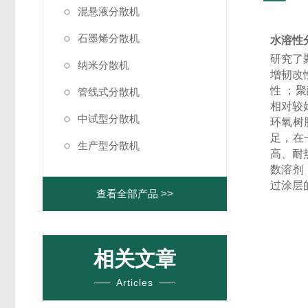
混悬液分散机
石墨烯分散机
水溶性
研究了
纳米分散机
增韧改
性 ；
管线式分散机
相对较
中试型分散机
环氧树
足，在
生产型分散机
高、耐
数溶剂
过涂层
查看全部产品 >>
相关文章
Articles