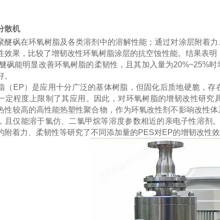
分散机
聚醚砜在环氧树脂及各类溶剂中的溶解性能；通过对涂层附着力
性效果，比较了增韧改性环氧树脂涂层的抗空蚀性能。结果表明
聚醚砜能明显改善环氧树脂的柔韧性，且其加入量为20%~25
好。
脂（EP）是应用十分广泛的基体树脂，但固化后质地硬脆，存
一定程度上限制了其应用。因此，对环氧树脂的增韧改性研究具
热性较高的高性能热塑性聚合物，作为环氧改性剂不影响改性体
，且仅能溶于氯仿、二氯甲烷等溶度参数相近的亲电子性溶剂。
的附着力、柔韧性等研究了不同添加量的PES对EP的增韧改性