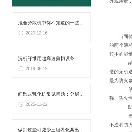
外观质量
混合分散机中你不知道的一些小细节
2020-12-16
当固
的两个液
较少的能
沉析纤维用超高速剪切设备
纳米
2019-06-19
硬的无机
是为防火
纳米
间歇式乳化机常见问题：分层、破乳、粒径过大怎么办？
强、防火性
2025-11-22
防
当火
不透明防
做到这些可减少三级乳化泵出现故障的频率