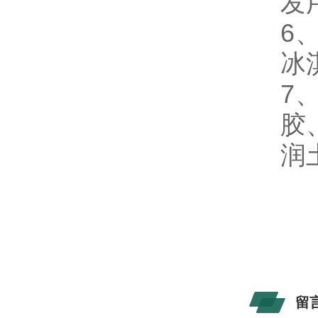
发
6
冰
7
胶
润
留