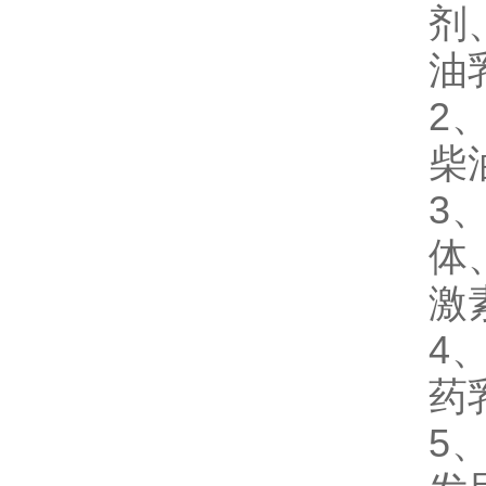
剂
油
2
柴
3
体
激
4
药
5