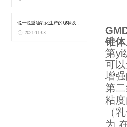
说一说重油乳化生产的现状及重油乳化机的相关介绍
GMD
2021-11-08
锥体
第y
可以
增强
第二
粘度
（乳
为