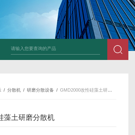
LNG-1200真空钨丝炉
LNHZ-1200碳包覆回转炉
LNHZ-12
示
/
分散机
/
研磨分散设备
/
GMD2000改性硅藻土研磨分散机
硅藻土研磨分散机