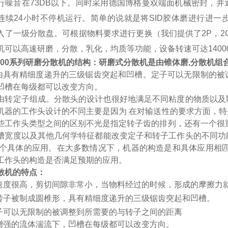
行噪音在73DB以下。同时采用德国博格曼双端面机械密封，
连续24小时不停机运行。简单的说就是将SID胶体磨进行进
入了一级分散盘。可根据物料要求进行更换（我们提供了2P，2G，
机可以高速研磨，分散，乳化，均质等功能，设备转速可达14000
00
系列研磨分散机的结构：研磨式分散机是由锥体磨,分散机组
级由具有精细度递升的三级锯齿突起和凹槽。定子可以无限制的
凹槽在每级都可以改变方向。
由转定子组成。分散头的设计也很好地满足不同粘度的物质以及
机器的工作头设计的不同主要是因为 在对输送性的要求方面，
些工作头类型之间的区别不光是指定转子齿的排列，还有一个很
槽宽度以及其他几何学特征都能改变定子和转子工作头的不同功
一个具体的应用。在大多数情况下，机器的构造是和具体应用相匹
工作头的构造是否满足预期的应用。
散机的特点：
线速度很高，剪切间隙非常小，当物料经过的时候，形成的摩擦力
定转子被制成圆椎形，具有精细度递升的三级锯齿突起和凹槽。
定子可以无限制的被调整到所需要的与转子之间的距离
在增强的流体湍流下，凹槽在每级都可以改变方向。