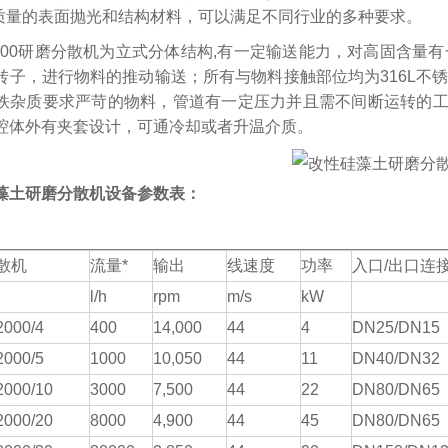
高质量的表面抛光和结构材料，可以满足不同行业的多种要求。
2000研磨分散机为立式分体结构,有一定输送能力，对高固含量有
转子，进行物料的推动输送；所有与物料接触部位均为316L不
铁杂质要求严苛的物料，管道有一定压力并且需不间断运转的工况
腔体外有夹套设计，可通冷却或者升温介质。
藻土研磨分散机设备参数表：
散机
流量
*
输出
线速度
功率
入口
/出口连
l/h
rpm
m/s
kW
2000/4
4
00
1
4
,000
44
4
DN25/DN15
2000/5
1000
1
0
,
05
0
44
11
DN40/DN32
2000/10
3000
7,
5
00
44
22
DN80/DN65
2000/20
8000
4,900
44
45
DN80/DN65