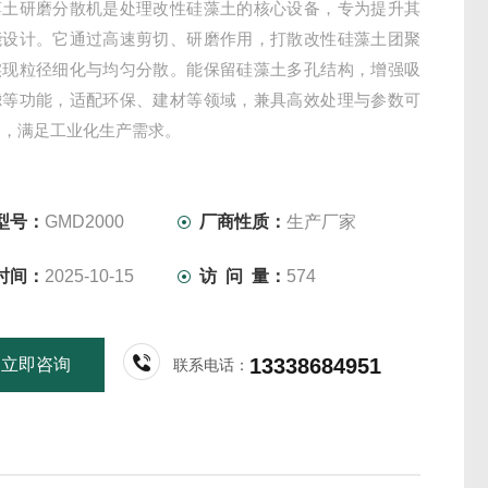
藻土研磨分散机是处理改性硅藻土的核心设备，专为提升其
能设计。它通过高速剪切、研磨作用，打散改性硅藻土团聚
实现粒径细化与均匀分散。能保留硅藻土多孔结构，增强吸
滤等功能，适配环保、建材等领域，兼具高效处理与参数可
点，满足工业化生产需求。
型号：
GMD2000
厂商性质：
生产厂家
时间：
2025-10-15
访 问 量：
574
13338684951
立即咨询
联系电话：