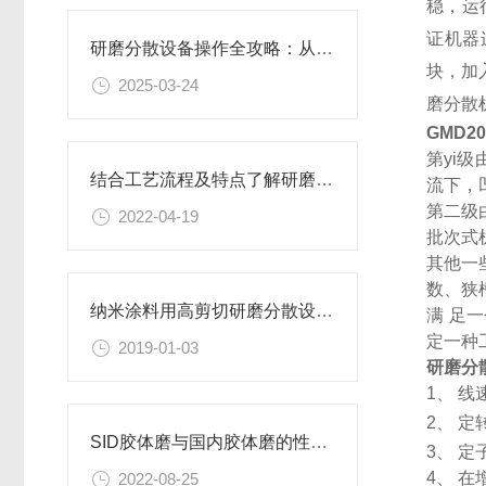
稳，运
证机器
研磨分散设备操作全攻略：从开机到关机的详细步骤
块，加
2025-03-24
磨分散
GMD20
第yi
结合工艺流程及特点了解研磨分散设备
流下，
第二级
2022-04-19
批次式
其他一
数、狭
纳米涂料用高剪切研磨分散设备更稳定
满 足
定一种
2019-01-03
研磨分
1、 
2、 
SID胶体磨与国内胶体磨的性能相比有哪些区别，你真的了解吗？
3、 
4、 
2022-08-25