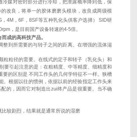
并通冷媒对密封部分进行冷却，把泄露概率降到低，保
一步的改良，将单一的胶体磨磨头模块，改良成两级模
4M，6F，8SF等五种乳化头供客户选择） SID研
rpm，是目前国产设备转速的4-5倍。
合而成的高科技产品。
被调整到所需要的与转子之间的距离。在增强的流体湍
颗粒粒径的需要。在线式的定子和转子（乳化头）和
特别要引起注意的是：在粗精度、中等精度、细精度和
重要的区别是 不同工作头的几何学特征不一样。狭槽
能。根据以往的惯例，依据以前的经验指定工作头来
配的，因而它对制造出zui终产品是很重要。当不确
就比较剧烈，结果就是通常所说的湿磨