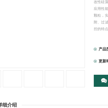
改性硅
应用性
颗粒，
附、过
控的特
产品
更新
详细介绍