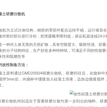
藻土研磨分散机
散机为立式分体结构，精密的零部件配合运转平稳，运行噪音在
媒对密封部分进行冷却，把泄露概率降到低，保证机器连续24小
是一种对人体无害的天然矿物，具有空隙度大、吸附性强、容重
殊的分子结构特征，生产抄造多种特种纸，可满足不同的性能要
水性和阻燃性等
的改性制备方法：
藻土原料通过GMD2000/4研磨分散机，研磨65目后，在烧
搅拌5min后，向烧杯中缓慢加入硅藻土溶液，边加边慢慢搅拌，z
土。
的研磨分散机特别适合于需要研磨分散均质一步到位的物料。研