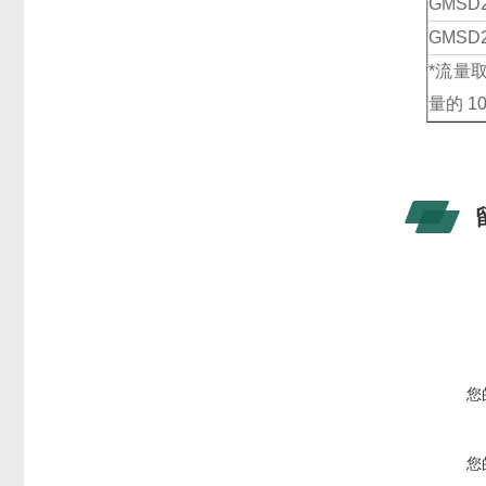
GMSD
GMSD
*流量
量的 1
您
您