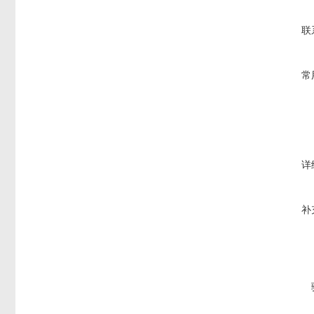
联
常
详
补