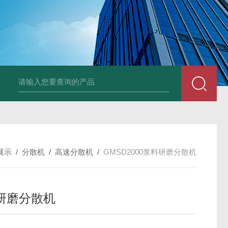
LNG-1200真空钨丝炉
LNHZ-1200碳包覆回转炉
LNHZ-12
展示
/
分散机
/
高速分散机
/
GMSD2000浆料研磨分散机
研磨分散机