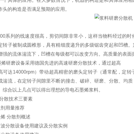
一个具体的应用。在大多数情况下，机器的构造是和具体应用相
作头的构造是否满足预期的应用。
2000系列的线速度很高，剪切间隙非常小，这样当物料经过的
定转子被制成圆椎形，具有精细度递升的多级锯齿突起和凹槽。
增强的流体湍流下，凹槽在每级都可以改变方向。高质量的表面
石墨烯研磨设备采用德国先进的高速研磨分散技术，通过超高
可达14000
rpm）带动超高精密的磨头定转子（通常配，定转子
成湍流，在定转子间隙里不断的撞击、破碎、研磨、分散、均质
。综合以上几点可以得出理想的导电石墨烯浆料。
分散技术三要素
散剂用量推荐
墨烯
分散剂概述
声波分散设备使用建议及分散实例