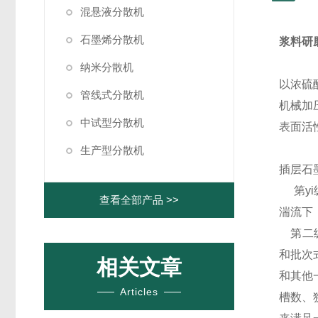
混悬液分散机
石墨烯分散机
浆料研
纳米分散机
以浓硫
管线式分散机
机械加
中试型分散机
表面活
生产型分散机
插层石
第yi
查看全部产品 >>
湍流下
第二
和批次
相关文章
和其他
Articles
槽数、