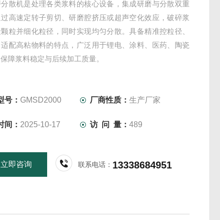
磨分散机是处理各类浆料的核心设备，集成研磨与分散双重
通过高速定转子剪切、研磨腔挤压或超声空化效应，破碎浆
聚颗粒并细化粒径，同时实现均匀分散。具备精准控粒径、
、适配高粘物料的特点，广泛用于锂电、涂料、医药、陶瓷
，保障浆料稳定与后续加工质量。
型号：
GMSD2000
厂商性质：
生产厂家
时间：
2025-10-17
访 问 量：
489
13338684951
立即咨询
联系电话：