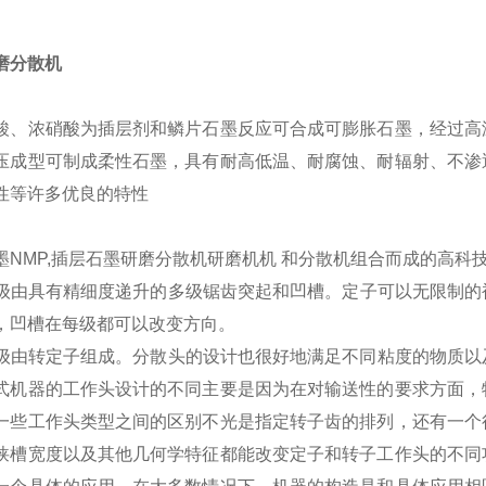
磨分散机
酸、浓硝酸为插层剂和鳞片石墨反应可合成可膨胀石墨，经过高
压成型可制成柔性石墨，具有耐高低温、耐腐蚀、耐辐射、不渗
性等许多优良的特性
墨NMP,插层石墨研磨分散机
研磨机机 和分散机组合而成的高科
级由具有精细度递升的多级锯齿突起和凹槽。定子可以无限制的
，凹槽在每级都可以改变方向。
级由转定子组成。分散头的设计也很好地满足不同粘度的物质以
式机器的工作头设计的不同主要是因为在对输送性的要求方面，
一些工作头类型之间的区别不光是指定转子齿的排列，还有一个
狭槽宽度以及其他几何学特征都能改变定子和转子工作头的不同