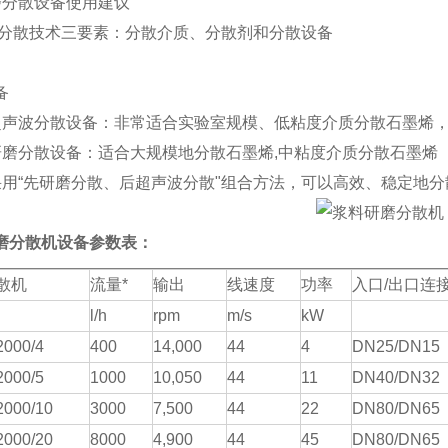
磨分散设备使用建议
分散技术三要素：分散介质、分散剂和分散设备
备
超声波分散设备：非常适合实验室规模、低粘度介质分散
石墨烯
研磨分散设备：适合大规模地分散
石墨烯,
中粘度介质分散
石墨烯
采用
“
先研磨分散、后超声波分散
"
组合方法，可以高效、稳定地分
磨分散机设备参数表：
散机
流量
*
输出
线速度
功率
入口
/出口连
l/h
rpm
m/s
kW
2000/4
4
00
1
4
,000
44
4
DN25/DN15
2000/5
1000
1
0
,
05
0
44
11
DN40/DN32
2000/10
3000
7,
5
00
44
22
DN80/DN65
2000/20
8000
4,900
44
45
DN80/DN65