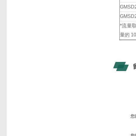
GMSD
GMSD
*流量
量的 1
您
您