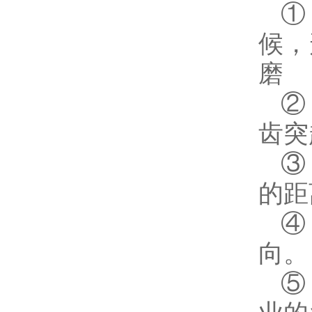
①
候，
磨
②
齿突
③
的距
④
向。
⑤