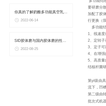
多功能结
要研磨分
你真的了解奶酪多功能真空乳化机是如何乳化的吗？
加配了胶
2022-06-14
行更换（我
多功能结
1、线速
2、定转
SID胶体磨与国内胶体磨的性能相比有哪些区别，你真的了解吗？
3、定子
2022-08-25
4、在增
5、高质
结核杆菌
第yi级
流下，凹
第二级由
批次式机