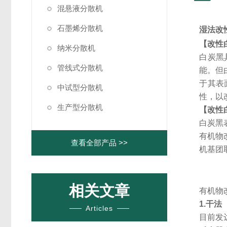
混悬液分散机
石墨烯分散机
湿法改
【改性
纳米分散机
白炭黑
管线式分散机
能。但
于其表
中试型分散机
性，以
生产型分散机
【改性
白炭黑
有机物
查看全部产品 >>
机基团
相关文章
有机物
1.
干法
Articles
目前发