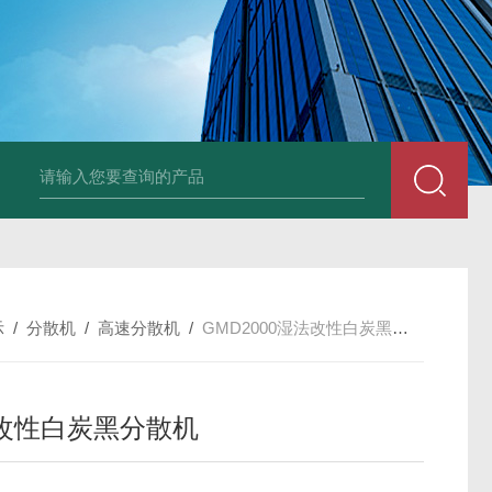
LNG-1200真空钨丝炉
LNHZ-1200碳包覆回转炉
LNHZ-12
示
/
分散机
/
高速分散机
/
GMD2000湿法改性白炭黑分散机
改性白炭黑分散机