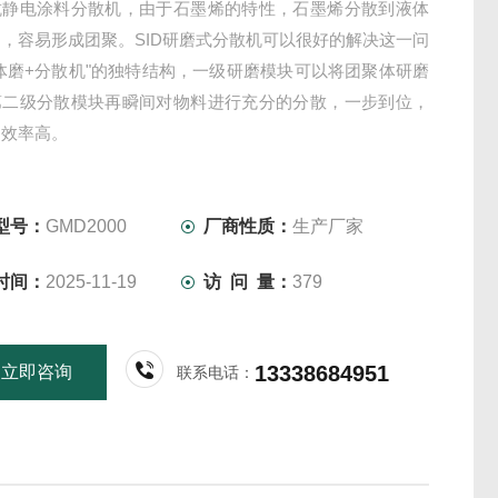
抗静电涂料分散机，由于石墨烯的特性，石墨烯分散到液体
，容易形成团聚。SID研磨式分散机可以很好的解决这一问
体磨+分散机"的独特结构，一级研磨模块可以将团聚体研磨
第二级分散模块再瞬间对物料进行充分的分散，一步到位，
，效率高。
型号：
GMD2000
厂商性质：
生产厂家
时间：
2025-11-19
访 问 量：
379
13338684951
立即咨询
联系电话：