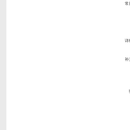
常
详
补