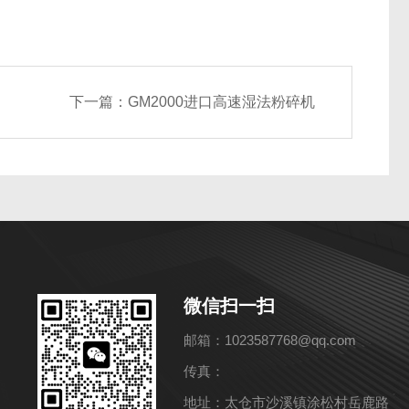
下一篇：
GM2000进口高速湿法粉碎机
微信扫一扫
邮箱：1023587768@qq.com
传真：
地址：太仓市沙溪镇涂松村岳鹿路