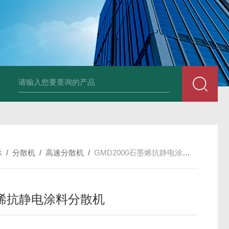
LNG-1200真空钨丝炉
LNHZ-1200碳包覆回转炉
LNHZ-12
示
/
分散机
/
高速分散机
/
GMD2000石墨烯抗静电涂料分散机
烯抗静电涂料分散机