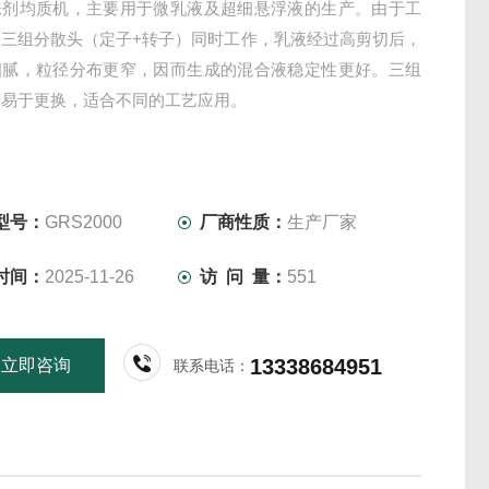
味剂均质机，主要用于微乳液及超细悬浮液的生产。由于工
内三组分散头（定子+转子）同时工作，乳液经过高剪切后，
细腻，粒径分布更窄，因而生成的混合液稳定性更好。三组
均易于更换，适合不同的工艺应用。
型号：
GRS2000
厂商性质：
生产厂家
时间：
2025-11-26
访 问 量：
551
13338684951
立即咨询
联系电话：