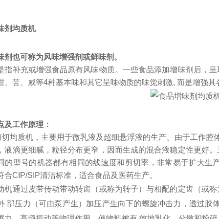
味剂均质机
味剂也可称为风味增强剂或鲜味剂。
是指补充或增强食品原有风味物质。一些食品添加增味剂后，呈
甜、苦、咸等4种基本味和其它呈味物质的味觉刺激, 而是增强其
点及工作原理：
高剪切均质机，主要用于微乳液及超细悬浮液的生产。由于工作腔
，液滴更细腻，粒径分布更窄，因而生成的混合液稳定性更好。
同的型号的机器都有相同的线速度和剪切率，非常易于扩大生产。
符合CIP/SIP清洁标准，适合食品及医药生产。
动机通过皮带传动带动转齿（或称为转子）与相配的定齿（或称
外 部压力（可由泵产生）加压产生向下的螺旋冲击力，透过胶
擦力、高频振动等物理作用，使物料被有 效地乳化、分散和粉