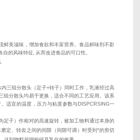
现鲜美滋味，增加食欲和丰富营养。食品鲜味剂不影
各自的风味特征, 从而改进食品的可口性。
体内三组分散头（定子+转子）同时工作，乳液经过高
三组分散头均易于更换，适合不同的工艺应用。该系
适宜的温度，压力与粘度参数与DISPCRSING一
为定子）作相对的高速旋转，被加工物料通过本身的
体磨定、转齿之间的间隙（间隙可调）时受到*的剪切
碎，达到物料超细粉碎及乳化的效果。