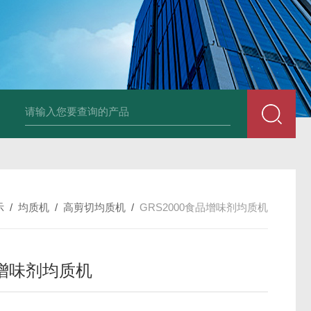
LNG-1200真空钨丝炉
LNHZ-1200碳包覆回转炉
LNHZ-12
示
/
均质机
/
高剪切均质机
/
GRS2000食品增味剂均质机
增味剂均质机