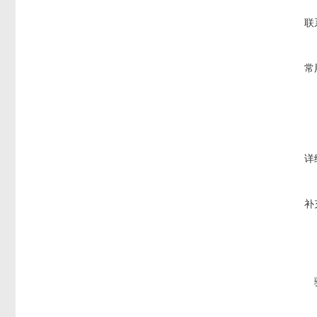
联
常
详
补