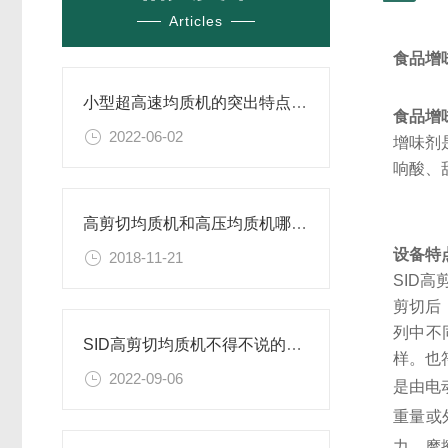
Articles
食品增
小型超高速均质机的突出特点及应用
食品增
2022-06-02
增味剂
响酸、
高剪切均质机和高压均质机哪个效果好
设备特
2018-11-21
SID
剪切后
列中不
SID高剪切均质机不得不说的几个优势
样。也
2022-09-06
是由电
重量或
力、摩