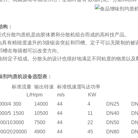
结构：
研磨式分散均质机是由胶体磨和分散机组合而成的高科技产品。
级由具有精细度递升的3级锯齿突起和凹槽。定子可以无限制的
凹槽在每级都可以改变方向。
由转定子组成。分散头的设计也很好地满足不同粘度的物质以及
味剂均质机设备选型表：
标准流量
输出转速
标准线速度
马达功率
L/H
rpm
m/s
KW
000/4
30
0
1
4
000
44
4
DN25
DN
000/5
1500
10500
44
11
DN40
DN
00/10
3000
7
5
00
44
22
DN50
DN
00/20
20
000
4900
44
45
DN80
DN