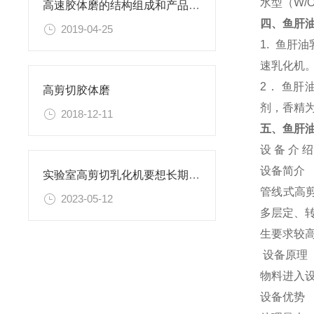
水型（W
高速胶体磨的结构组成和产品优势
四、鱼肝
2019-04-25
1. 鱼肝
速乳化机
2． 鱼
高剪切胶体磨
剂，香精
2018-12-11
五、
鱼肝
设 备 介 绍
设备简介
实验室高剪切乳化机要想长期使用必须走出误区
管线式高
2023-05-12
多层定、
生要求较高
设备原理
物料进入
设备优势