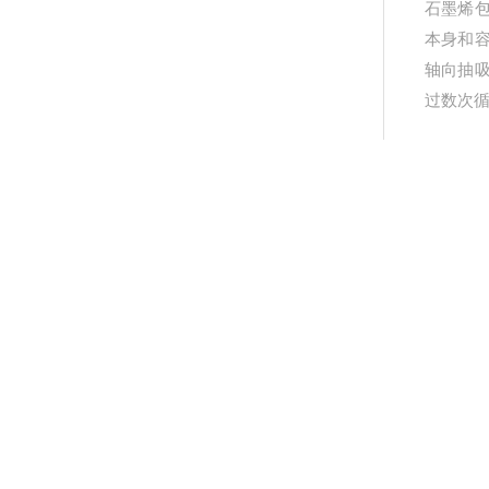
石墨烯
本身和
轴向抽
过数次
产品
更新
详细介绍