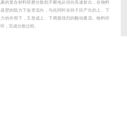
包裹的复合材料研磨分散机不断地从径向高速射出，在物料
容器壁的阻力下改变流向，与此同时在转子区产生的上、下
吸力的作用下，又形成上、下两股强烈的翻动紊流。物料经
循环，完成分散过程。
型号：
XMD2000
厂商性质：
生产厂家
时间：
2025-09-06
访 问 量：
2135
13338684951
立即咨询
联系电话：