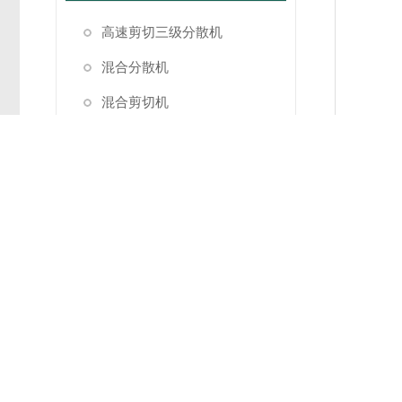
高速剪切三级分散机
混合分散机
混合剪切机
实验室分散机
高速分散机
高剪切分散机
实验室高速分散机
研磨分散设备
捷流式分散机
在线式分散机
固液分散机