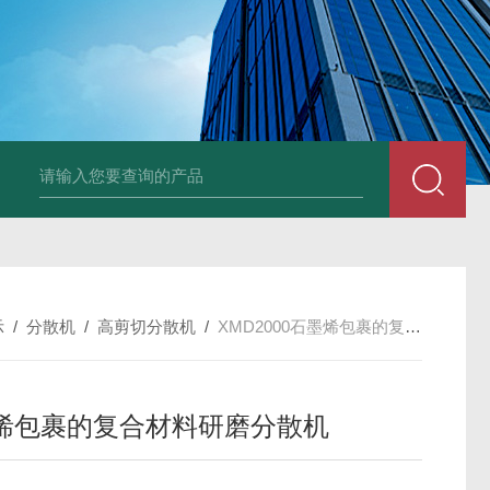
LNG-1200真空钨丝炉
LNHZ-1200碳包覆回转炉
LNHZ-12
示
/
分散机
/
高剪切分散机
/
XMD2000石墨烯包裹的复合材料研磨分散机
烯包裹的复合材料研磨分散机