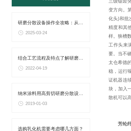
三级锯齿
变方向。
化头)和
研磨分散设备操作全攻略：从开机到关机的详细步骤
精度和其
2025-03-24
样。狭槽
工作头来
要。当不
结合工艺流程及特点了解研磨分散设备
太仓希德
2022-04-19
稳，运行
证机器连
块，加入一
纳米涂料用高剪切研磨分散设备更稳定
散机可以高
2019-01-03
芳纶
选购乳化机需要考虑哪几方面？