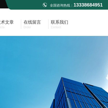
13338684951
全国咨询热线：
技术文章
在线留言
联系我们
icle
Order
Contact