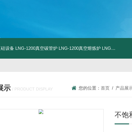
化亚硅设备
LNG-1200真空碳管炉
LNG-1200真空熔炼炉
LNG-1200真空热压炉
展示
您的位置：
首页
/
产品展
/ PRODUCT DISPLAY
不饱