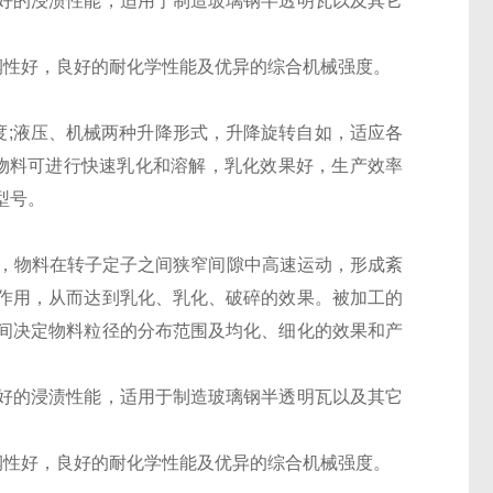
好的浸渍性能，适用于制造玻璃钢半透明瓦以及其它
润性好，良好的耐化学性能及优异的综合机械强度。
度;液压、机械两种升降形式，升降旋转自如，适应各
对物料可进行快速乳化和溶解，乳化效果好，生产效率
型号。
动下，物料在转子定子之间狭窄间隙中高速运动，形成紊
作用，从而达到乳化、乳化、破碎的效果。被加工的
间决定物料粒径的分布范围及均化、细化的效果和产
好的浸渍性能，适用于制造玻璃钢半透明瓦以及其它
润性好，良好的耐化学性能及优异的综合机械强度。