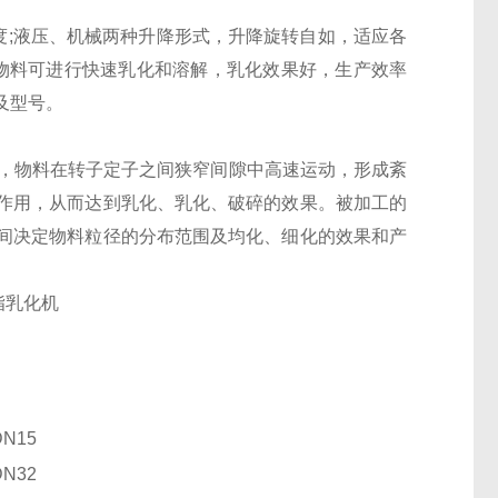
度;液压、机械两种升降形式，升降旋转自如，适应各
对物料可进行快速乳化和溶解，乳化效果好，生产效率
及型号。
动下，物料在转子定子之间狭窄间隙中高速运动，形成紊
作用，从而达到乳化、乳化、破碎的效果。被加工的
间决定物料粒径的分布范围及均化、细化的效果和产
DN15
DN32