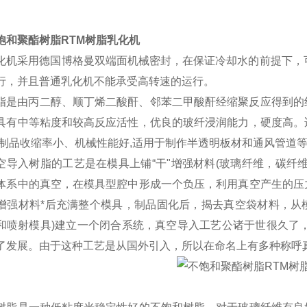
饱和聚酯树脂RTM树脂乳化机
化机采用德国博格曼双端面机械密封，在保证冷却水的前提下，
行，并且普通乳化机不能承受高转速的运行。
脂是由丙二醇、顺丁烯二酸酐、邻苯二甲酸酐经缩聚反应得到的
具有中等粘度和较高反应活性，优良的玻纤浸润能力，硬度高。
.制品收缩率小、机械性能好,适用于制作半透明板材和通风管道
空导入树脂的工艺是在模具上铺“干"增强材料(玻璃纤维，碳纤
体系中的真空，在模具型腔中形成一个负压，利用真空产生的压
增强材料*后充满整个模具，制品固化后，揭去真空袋材料，从模
和喷射模具)建立一个闭合系统，真空导入工艺公诸于世很久了，
了发展。由于这种工艺是从国外引入，所以在命名上有多种称呼