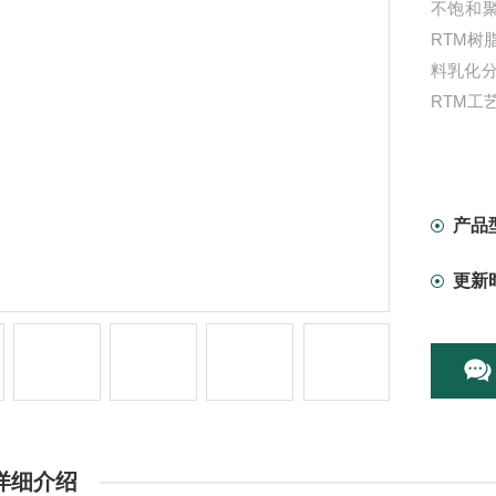
不饱和
RTM
料乳化
RTM工
产品
更新
详细介绍