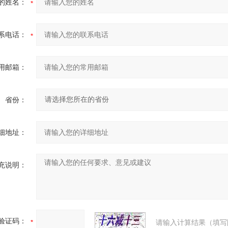
的姓名：
系电话：
用邮箱：
省份：
细地址：
充说明：
验证码：
请输入计算结果（填写