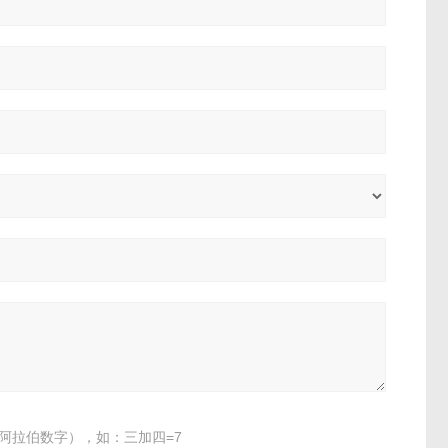
阿拉伯数字），如：三加四=7