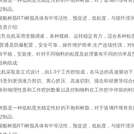
树脂是一种低粘度光稳定性好的不饱和树脂，对于玻璃纤维有良
型制品。
聚酯树脂RTI树脂具体有中等活性，预促进，低粘度，与玻纤浸
性质介绍:
高速乳化机采用变频调速，各种规格、运转稳定有力，适合各种粘
;普通及防爆配置，安全可靠，操作维护简单;生产连续性强，
转平稳，安装便。针对不同物料的粘度及处理量有不同的功率及
结构组成:
乳化机采取直立式设计，由1-3个工作腔组成，在马达的高速驱
料受到更强液力剪切、离心挤压、高速切割、撞击和研磨等综合
身和物理性质和工作腔的数量以及控制物料在工作腔中停留的时
。
树脂是一种低粘度光稳定性好的不饱和树脂，对于玻璃纤维有良
型制品。
聚酯树脂RTI树脂具体有中等活性，预促进，低粘度，与玻纤浸