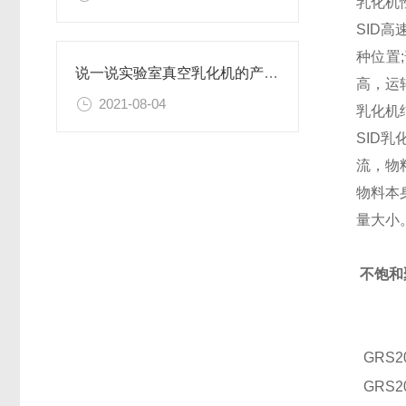
乳化机
SID
种位置
说一说实验室真空乳化机的产品特点有哪些？
高，运
2021-08-04
乳化机
SID
流，物
物料本
量大小
不饱和
GRS
2
GRS
2