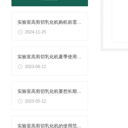
实验室高剪切乳化机购机前需要掌握哪些技巧
2024-11-25
实验室高剪切乳化机夏季使用策略看仔细！
2023-06-12
实验室高剪切乳化机要想长期使用必须走出误区
2023-05-12
实验室高剪切乳化机的使用范围及结构特点