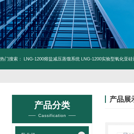
热门搜索：
LNG-1200熔盐减压蒸馏系统
LNG-1200实验型氧化亚
产品展
产品分类
Cassification