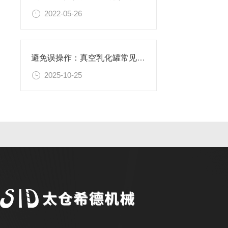
2022-05-26
避免误操作：真空乳化罐常见使用误区与纠正方法
2025-10-25