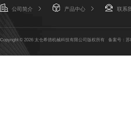
公司简介
产品中心
联系
Copyright © 2026 太仓希德机械科技有限公司版权所有
备案号：苏IC