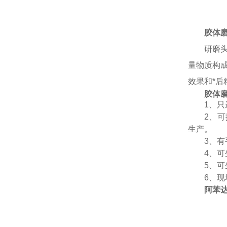
胶体
研磨
量物质构
效果和*
胶体
1、
2、
生产。
3、
4、可
5、可
6、现
阿苯