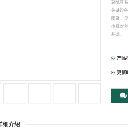
聚酰亚
关键设
团聚，
少批次
基础 。
产品
更新
详细介绍