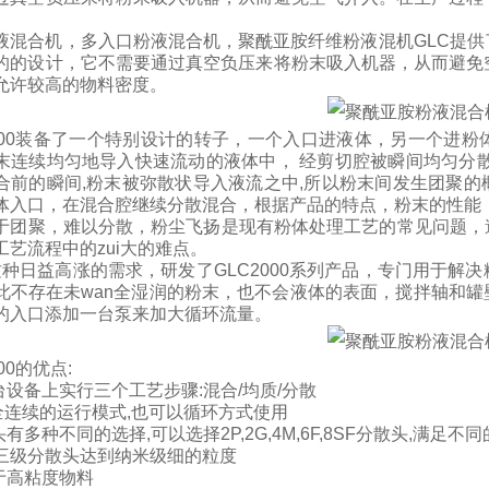
液混合机，多入口粉液混合机，聚酰亚胺纤维粉液混机GLC提供
的的设计，它不需要通过真空负压来将粉末吸入机器，从而避免
允许较高的物料密度。
2000装备了一个特别设计的转子，一个入口进液体，另一个进
末连续均匀地导入快速流动的液体中， 经剪切腔被瞬间均匀分
合前的瞬间,粉末被弥散状导入液流之中,所以粉末间发生团聚
体入口，在混合腔继续分散混合，根据产品的特点，粉末的性能，z
于团聚，难以分散，粉尘飞扬是现有粉体处理工艺的常见问题，
工艺流程中的zui大的难点。
种日益高涨的需求，研发了GLC2000系列产品，专门用于解
此不存在未wan全湿润的粉末，也不会液体的表面，搅拌轴和
的入口添加一台泵来加大循环流量。
000的优点:
一台设备上实行三个工艺步骤:混合/均质/分散
an全连续的运行模式,也可以循环方式使用
头有多种不同的选择,可以选择2P,2G,4M,6F,8SF分散头,满足不
三级分散头达到纳米级细的粒度
用于高粘度物料