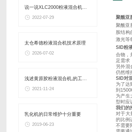
说一说XLC2000粉液混合机是什么？
2022-07-29
聚酰亚
聚酰亚
胺结构
激光等
太仓希德粉液混合机技术原理
SID粉
2026-07-02
合物，
足需求
另外混
仍然维
SID
浅述黄原胶粉液混合机,的工作原理
为了达
2021-11-24
到15
为产生
型时应
我们的
对于大
乳化机的日常维护十分重要
的比例
2019-06-23
不需要
需要通