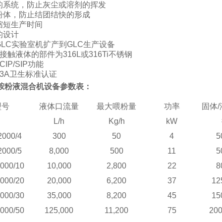
闭的系统，防止灰尘或溶剂的挥发
湿粉体，防止结团结快的形成
大缩短生产时间
的设计
GLC实验室机扩产到GLC生产设备
有接触液体的部件为316L或316Ti不锈钢
CIP/SIP功能
合3A卫生标准认证
胺粉液混合机
设备参数表：
型号
液体口
流量
最大喂
粉
量
功率
固体
/
L
/h
Kg/h
kW
2000/4
300
50
4
5
2000/5
8
,000
500
11
5
000/10
10
,000
2,800
22
8
000/20
20
,000
6,200
37
12
000/30
35
,000
8,200
45
15
000/50
125
,000
11,200
75
200