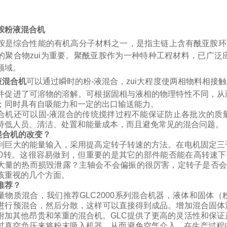
胺粉液混合机
胺是综合性能的有机高分子材料之一，是指主链上含有酰亚胺环（-
的聚合物zui为重要。聚酰亚胺作为一种特种工程材料，已广
领域。
液混合机
可以
通过瞬时的粉-液混合，zui大程度使两相物料相接触
并促进了可溶物的溶解。可根据固相与液相的物理特性不同，从
；同时具有自吸能力和一定的出口输送能力。
合机还可以
固
-
液混合的传统搅拌过程不能保证防止各批次的质
持低人员、清洁、处置和能量成本，而且避免常见的混合问题。
对混合机的改变？
到巨大的能量输入，采用提高定转子转速的方法。在电机固定三
000转。这很容易做到，但重要的是其它的部件能否能在高转速
大量的热而损毁泄露？主轴会不会偏振的很厉害，定转子是否会
该重视的几个方面。
推荐？
量物质混合，我们推荐GLC2000系列混合机器，液体和固体
进行预混合，然后分散，这样可以直接得到成品。增加混合固体
附加其他昂贵和笨重的混合机。GLC提供了更高的灵活性和保证
过真空负压来将粉末吸入机器，从而避免空气介入。在生产过程