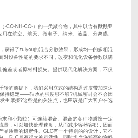
CO-NH-CO-）的一类聚合物，其中以含有酞酰亚
泛应用在航空、航天、微电子、纳米、液晶、分离膜、
，获得了zuiyou的混合分散效果，形成均一的多相混
而对设备性能的要求不同，改变和优化设备参数以满
量偏差或者原材料损失。
提供现代化解决方案，不仅
千转的前提下，我们采用立式的结构通过皮带加速达
下保持稳定——轴承的强度够不够?机械密封会不会因
发生摩擦?这些是的关注点，也应该是广大客户在选
（粉末和小颗粒）可连续混合。混合的各种物质按一定
流量，可以加快处理速度，从而减少容器容积，因而
产品质量的稳定性。GLC有一个特别的的设计，它不
中，GLC具有很大的灵活性，同时也允许较高的物料