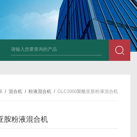
LNG-1200真空钨丝炉
LNHZ-1200碳包覆回转炉
LNHZ-12
示
/
混合机
/
粉液混合机
/
GLC2000聚酰亚胺粉液混合机
亚胺粉液混合机