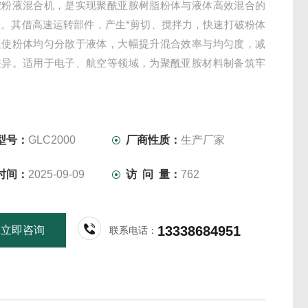
胺粉液混合机，是实现聚酰亚胺树脂粉体与液体高效混合的
备。其借高速运转部件，产生*剪切、搅拌力，快速打破粉体
促使粉体均匀分散于液体，大幅提升混合效率与均匀度，减
差异。适用于电子、航空等领域，为聚酰亚胺材料制备筑牢
型号：
GLC2000
厂商性质：
生产厂家
时间：
2025-09-09
访 问 量：
762
13338684951
立即咨询
联系电话：