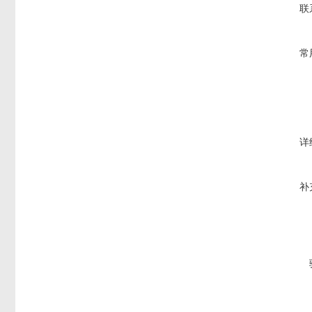
联
常
详
补