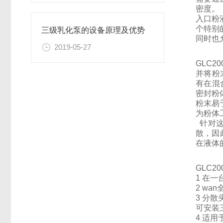
密度。
入口粉
个特别
三级乳化泵的设备原理及优势
同时也
2019-05-27
GLC
并将粉
有在混
密封粉
粉末易
为粉体
针对这
散，因
在液体
GLC2
1 在
2 w
3 分散
可安装
4 适