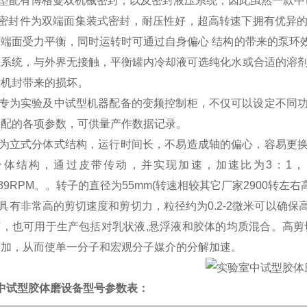
型配有博格曼双机械密封，以及密封液压系统，因此虽然一款中
ID密封件为双端面集装式密封，耐压性好，超高转速下拥有优异
下端面受力平衡，同时运转时可通过自身偏心 结构的带来的泵环
立系统，与外界无接触，平衡罐内冷却液可选纯化水或合适的溶剂
对机封带来的损坏。
专为实验及中试型机器配备的变频控制柜，不仅可以设定不同
匹配的各项参数，可供量产作数据记录。
为立式分体式结构，运行时间长，不易造成轴的偏心，容易更
分体结构，通过皮带传动，并实现加速，加速比为3：1，即正
789RPM。。转子的直径为55mm(转速相较其它厂家2900转左右
具有非常高的剪切速度和剪切力，粒径约为0.2-2微米可以确
艺，也可用于生产包括对乳状液,悬浮液和胶体的均质混合。高剪
增加，从而使单一分子和宏观分子媒介的分解加速。
中试型胶体磨
设备型号参数表：