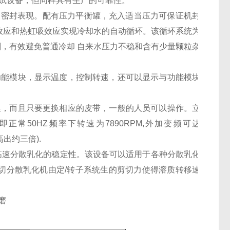
试设备，但同样具有生产的可靠性。
的密封表现。配有压力平衡罐，充入适当压力可保证机封
效应和热虹吸效应实现冷却水的自动循环。该循环系统为
，有效避免普通冷却 自来水压力不稳和含有少量颗粒杂
功能模块，显示温度，控制转速，还可以显示与功能模块
换，而且只要更换相应的皮带，一般的人员可以操作。立
常50HZ频率下转速为7890RPM,外加变频可达
高出约三倍).
保高速分散乳化的稳定性。该设备可以适用于各种分散乳化
切分散乳化机由定/转子系统生的剪切力使得溶质转移速