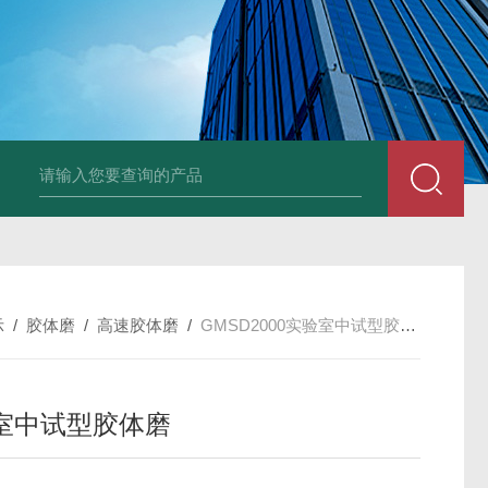
LNG-1200真空钨丝炉
LNHZ-1200碳包覆回转炉
LNHZ-12
示
/
胶体磨
/
高速胶体磨
/
GMSD2000实验室中试型胶体磨
室中试型胶体磨