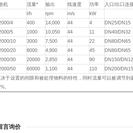
散机
流量
*
输出
线速度
功率
入口
/出口连
l/h
rpm
m/s
kW
2000/4
4
00
1
4
,000
44
4
DN25/DN15
2000/5
1000
1
0
,
05
0
44
11
DN40/DN32
2000/10
3000
7,
5
00
44
22
DN80/DN65
2000/20
8000
4,900
44
45
DN80/DN65
2000/30
20000
2,850
44
90
DN150/DN1
2000/50
60000
1,100
44
110
DN200/DN1
取决于设置的间隙和被处理物料的特性，同时流量可以被调节到
0%。
留言询价