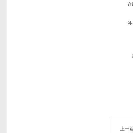
详
补
上一