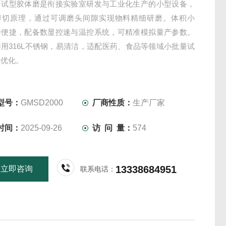
中试型胶体磨是衔接实验室研发与工业化生产的小型设备，
剪切原理，通过可调磨头间隙实现物料精细研磨。体积小
作便捷，配备数显控速与温控系统，可精准模拟量产参数。
用316L不锈钢，易清洁，适配医药、食品等领域小批量试
艺优化。
型号：
GMSD2000
厂商性质：
生产厂家
时间：
2025-09-26
访 问 量：
574
13338684951
立即咨询
联系电话：