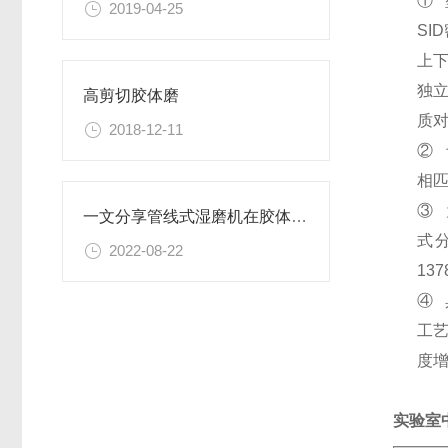
①
2019-04-25
S
上
独
高剪切胶体磨
质
2018-12-11
②
相
③
一文分享管线式湿磨机在胶体生产中有什么作用？
式
2022-08-22
13
④
工
度
实验室