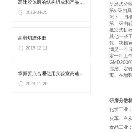
高速胶体磨的结构组成和产品优势
研磨式分
第yi级
2019-04-25
流下，凹
第二级由
批次式机
其他一些
高剪切胶体磨
数、狭槽
2018-12-11
满足一个
定一种工
GMD2
湿磨。定
掌握要点合理使用实验室高速分散机
离。在增
2024-11-20
研磨分散
化学工业
皮革、白炭
食品工业