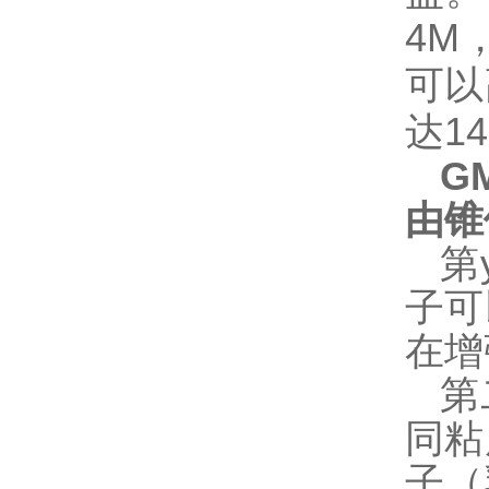
4M
可以
达1
G
由锥
第
子可
在增
第
同粘
子（