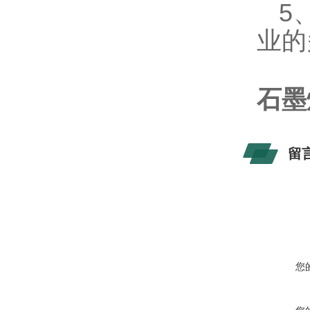
5
业的
石墨
留
您