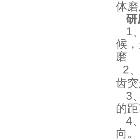
体磨
研
1
候，
磨
2
齿突
3
的距
4
向。