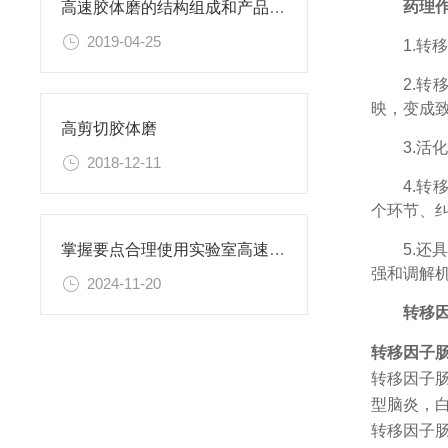
药理
高速胶体磨的结构组成和产品优势
2019-04-25
1.
转
2.
转
映，变成
高剪切胶体磨
3.
活
2018-12-11
4.
转
个环节、
5.
还
掌握要点合理使用实验室高速分散机
强和调解
2024-11-20
转移
转移因子
转移因子
型脑炎，
转移因子