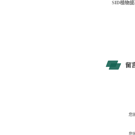
SID
植物提
留
您
您