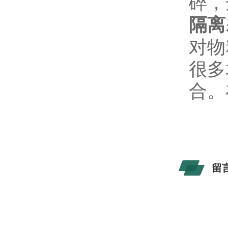
碎，
隔离
对物
很多
合。
留