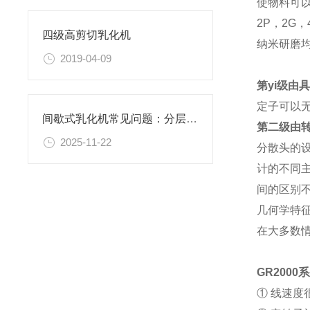
使物料可
2P，2G
四级高剪切乳化机
纳米研磨
2019-04-09
第yi级由
定子可以
间歇式乳化机常见问题：分层、破乳、粒径过大怎么办？
第二级由
2025-11-22
分散头的
计的不同
间的区别
几何学特
在大多数
GR
2000
① 线速