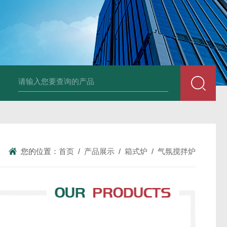
LNG-1200真空钨丝炉
LNHZ-1200碳包覆回转炉
LNHZ-12
您的位置：
首页
/
产品展示
/
箱式炉
/
气氛搅拌炉