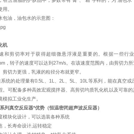
，在含油脂的
护肤品
中，多数带有“膏”、“霜”字样的，为“油包
使用。
水包油，油包水的示意图：
化机
速和剪切率对于获得超细微悬浮液是重要的。根据一些行
pm
，转子的速度可以达到
27
m/s。在该速度范围内，由剪切力
。剪切力更强，乳液的粒径分布就更窄。
系统的处理量有0.5L、1L、2L、5L、10L等系列，能在
程。可配备多种高效宏观搅拌器、高剪切均质乳化机以及可靠的
境模拟工业化生产。
系列真空反应器*优势
（恒温密闭超声波反应器）
度模块化设计，可以选装各种系统
达，长寿命设计,运转稳定