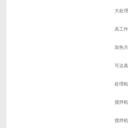
大处
高工
加热
可达
处理
搅拌
搅拌