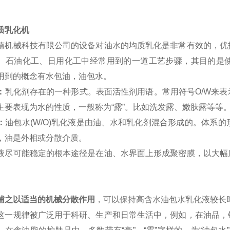
质乳化机
德机械科技有限公司的设备对油水的均质乳化是非常有效的，优
、石油化工、日用化工中经常用到的一道工艺步骤，其目的是
用到的概念有水包油，油包水。
：
乳化剂
存在的一种形式。表面活性剂用语。常用符号O/W来
主要表现为水的性质，一般称为“露”。比如洗发露、嫩肤露等等
：
油包水(W/O)乳化液是由油、水和乳化剂混合形成的。体系
，油是外相或分散介质。
液尽可能稳定的根本途径是在油、水界面上形成聚密膜，以大幅
辅之以适当的机械分散作用
，可以保持高含水油包水乳化液较长
这一规律被广泛用于科研、生产和日常生活中，例如，在油品，