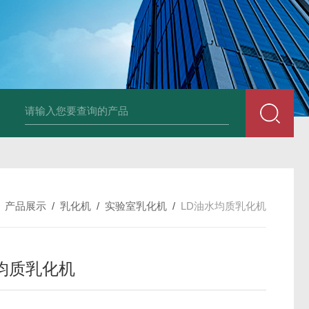
LNG-1200真空钨丝炉
LNHZ-1200碳包覆回转炉
LNHZ-12
/
产品展示
/
乳化机
/
实验室乳化机
/
LD油水均质乳化机
均质乳化机