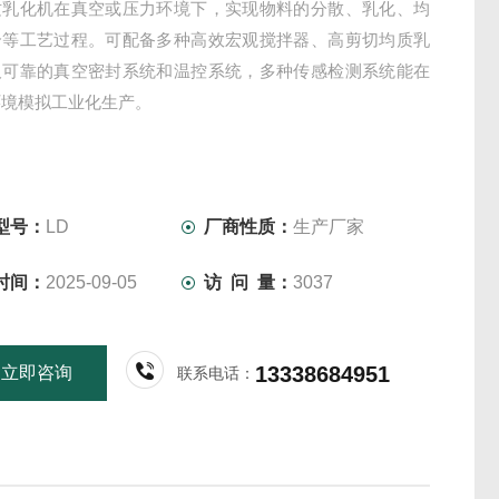
质乳化机在真空或压力环境下，实现物料的分散、乳化、均
合等工艺过程。可配备多种高效宏观搅拌器、高剪切均质乳
及可靠的真空密封系统和温控系统，多种传感检测系统能在
环境模拟工业化生产。
型号：
LD
厂商性质：
生产厂家
时间：
2025-09-05
访 问 量：
3037
13338684951
立即咨询
联系电话：