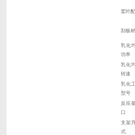
桨叶
刮板
乳化
功率
乳化
转速
乳化
型号
反应
口
支架
式