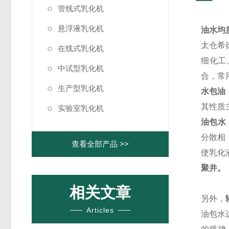
管线式乳化机
悬浮液乳化机
油水均
太仓希
在线式乳化机
细化工
中试型乳化机
合，常
生产型乳化机
水包油
其性质
实验室乳化机
油包水
分散相
查看全部产品 >>
使乳化
聚并。
相关文章
另外，
Articles
油包水