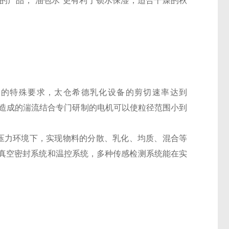
水”的产品，“油包水”更有利于锁水保湿，适合干燥的秋
业的特殊要求，
太仓希德乳化设备的
剪切速率
达到
所造成的湍流结合专门研制的电机可以使粒径范围小到
真空或压力环境下，实现物料的分散、乳化、均质、混合等
真空密封系统和温控系统，多种传感检测系统能在实