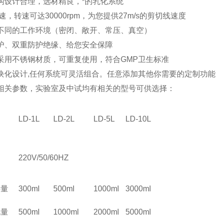
构设计合理，选材精良，*的乳化系统
速，转速可达30000rpm，为您提供27m/s的剪切线速度
不同的工作环境（密闭、敞开、常压、真空）
护、双重防护绝缘、给您安全保障
采用不锈钢材质，可重复使用，符合GMP卫生标准
块化设计,任何系统可灵活组合。任意添加其他你需要的定制功能
相关参数，实验室及中试均有相关的型号可供选择：
LD-1L
LD-2L
LD-5L
LD-10L
220V/50/60HZ
拌量
300ml
500ml
1000ml
3000ml
化量
500ml
1000ml
2000ml
5000ml