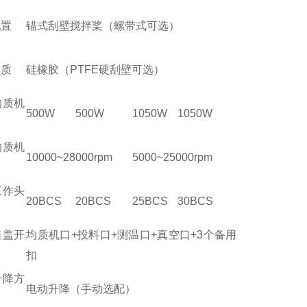
配置
锚式刮壁搅拌桨（螺带式可选）
材质
硅橡胶（PTFE硬刮壁可选）
均质机
500W
500W
1050W
1050W
均质机
10000~28000rpm
5000~25000rpm
工作头
20BCS
20BCS
25BCS
30BCS
釜盖开
均质机口+投料口+测温口+真空口+3个备用
扣
升降方
电动升降（手动选配）