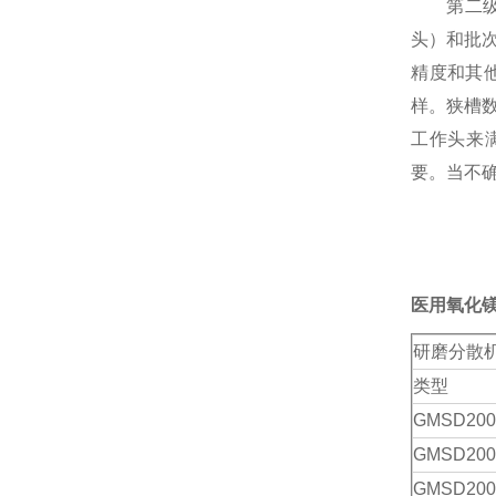
第二
头）和批
精度和其
样。狭槽
工作头来
要。当不
医用氧化
研磨分散
类型
GMSD
200
GMSD
200
GMSD
200