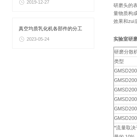
2019-12-27
研磨头的
量物质构
效果和zu
真空均质乳化机各部件的分工
实验室研
2023-05-24
研磨分散
类型
GMSD
200
GMSD
200
GMSD
200
GMSD
200
GMSD
200
GMSD
200
*流量取
量的 10%