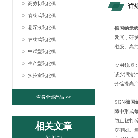
高剪切乳化机
详
管线式乳化机
悬浮液乳化机
德国纳米
发展，研
在线式乳化机
磁级、高
中试型乳化机
生产型乳化机
应用领域
减少润滑
实验室乳化机
分馏提高
查看全部产品 >>
SGN
德国
隙中形成
防止被打
相关文章
次抱团。
Articles