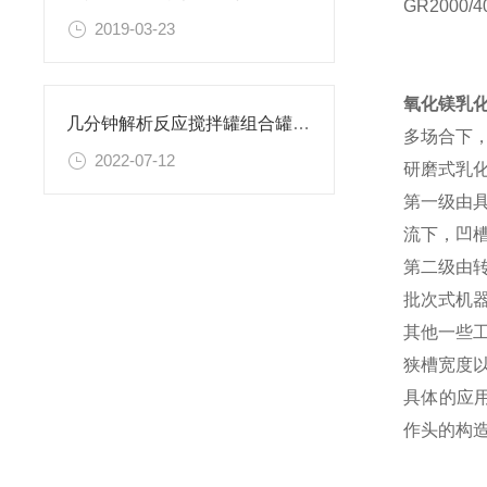
GR
2000/4
2019-03-23
氧化镁
乳
几分钟解析反应搅拌罐组合罐几大性能特征
多场合下
2022-07-12
研磨式
乳
第一级由
流下，凹
第二级由
批次式机
其他一些
狭槽宽度
具体的应
作头的构