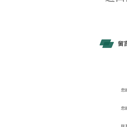
留
您
您
联