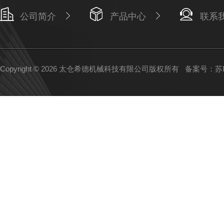
公司简介
产品中心
联系
Copyright © 2026 太仓希德机械科技有限公司版权所有
备案号：苏IC