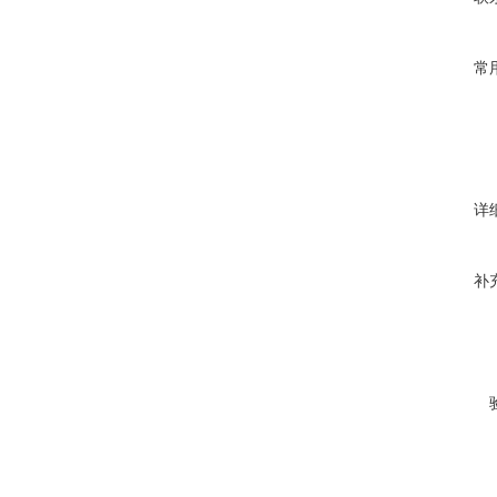
常
详
补