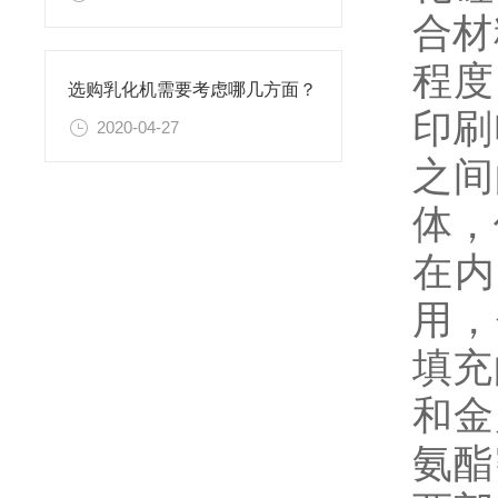
合材
程度
选购乳化机需要考虑哪几方面？
印刷
2020-04-27
之间
体，
在内
用，
填充
和金
氨酯