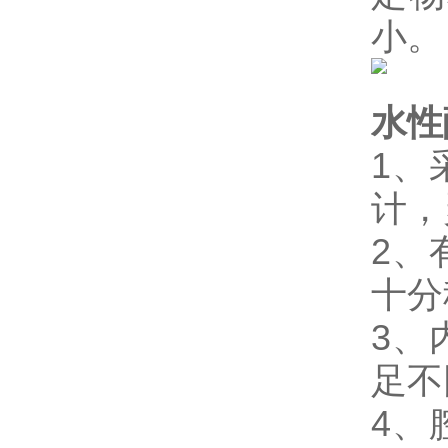
小。
水性
1、
计，
2、
十分
3、
足不
4、