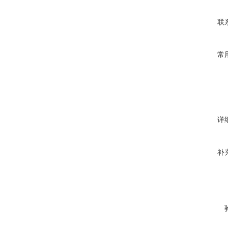
联
常
详
补