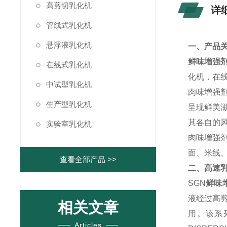
高剪切乳化机
详
管线式乳化机
悬浮液乳化机
一、产品
鲜味增强
在线式乳化机
化机，在
中试型乳化机
肉味增强
生产型乳化机
呈现鲜美
其各自的风
实验室乳化机
肉味增强
面、米线
查看全部产品 >>
二、高速
SGN
鲜味
液经过高
相关文章
用。该系
Articles