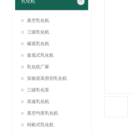
乳化机
真空乳化机
三级乳化机
罐底乳化机
釜底式乳化机
乳化机厂家
实验室高剪切乳化机
三级乳化泵
高速乳化机
真空均质乳化机
间歇式乳化机