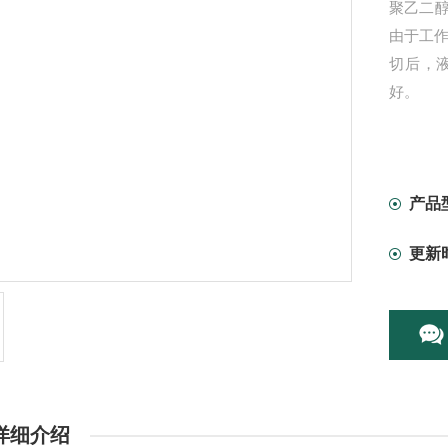
聚乙二
由于工
切后，
好。
产品
更新
详细介绍