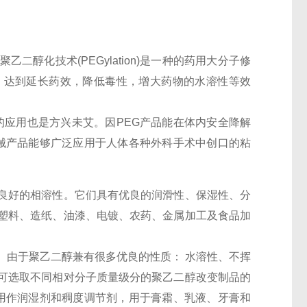
二醇化技术(PEGylation)是一种的药用大分子修
，达到延长药效，降低毒性，增大药物的水溶性等效
的应用也是方兴未艾。因PEG产品能在体内安全降解
器械产品能够广泛应用于人体各种外科手术中创口的粘
良好的相溶性。它们具有优良的润滑性、保湿性、分
塑料、造纸、油漆、电镀、农药、金属加工及食品加
。由于聚乙二醇兼有很多优良的性质： 水溶性、不挥
可选取不同相对分子质量级分的聚乙二醇改变制品的
适于用作润湿剂和稠度调节剂，用于膏霜、乳液、牙膏和