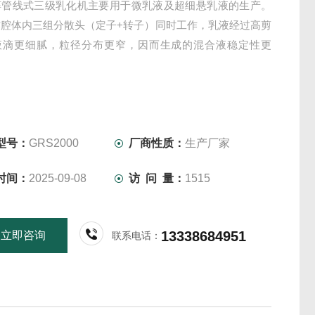
醇管线式三级乳化机主要用于微乳液及超细悬乳液的生产。
作腔体内三组分散头（定子+转子）同时工作，乳液经过高剪
液滴更细腻，粒径分布更窄，因而生成的混合液稳定性更
型号：
GRS2000
厂商性质：
生产厂家
时间：
2025-09-08
访 问 量：
1515
13338684951
立即咨询
联系电话：