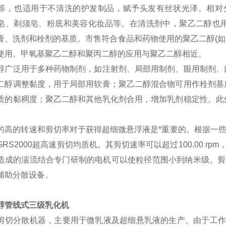
等，也适用于不清洗的护发制品，赋予头发有丝状光泽。相对分子
皂、剃须皂、粉底和美容化妆品等。在清洗剂中，聚乙二醇也
、洗剂和栓剂的基质。市售符合食品和药物使用的聚乙二醇(如Polyethylen
使用。甲氧基聚乙二醇和聚丙二醇的应用与聚乙二醇相近。
醇广泛用于多种药物制剂，如注射剂、局部用制剂、眼用制剂、
二醇调整黏度，用于局部用软膏；聚乙二醇混合物可用作栓剂基
质的黏稠度；聚乙二醇和其他乳化剂合用，增加乳剂稳定性。此
。
的高的转速和剪切率对于获得超细微悬浮液是*重要的。根据一些
RS2000超高速剪切均质机。其剪切速率可以超过100.00 rp
造成的湍流结合专门研制的电机可以使粒径范围小到纳米级。剪
辅助分散设备。
醇管线式三级乳化机
剪切分散机器，主要用于微乳液及超细悬乳液的生产。由于工作