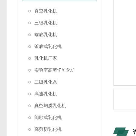
真空乳化机
三级乳化机
罐底乳化机
釜底式乳化机
乳化机厂家
实验室高剪切乳化机
三级乳化泵
高速乳化机
真空均质乳化机
间歇式乳化机
高剪切乳化机