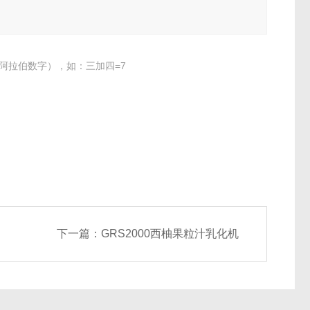
阿拉伯数字），如：三加四=7
下一篇：
GRS2000西柚果粒汁乳化机