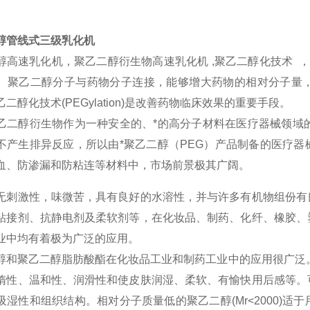
醇管线式三级乳化机
醇高速乳化机，聚乙二醇衍生物高速乳化机 ,聚乙二醇化技术 ，聚乙
。聚乙二醇分子与药物分子连接，能够增大药物的相对分子量
二醇化技术(PEGylation)是改善药物临床效果的重要手段。
乙二醇衍生物作为一种安全的、*的高分子材料在医疗器械领域
不产生排异反应，所以由*聚乙二醇（PEG）产品制备的医疗
血、防渗漏和防粘连等材料中，市场前景极其广阔。
无刺激性，味微苦，具有良好的水溶性，并与许多有机物组份有
粘接剂、抗静电剂及柔软剂等，在化妆品、制药、化纤、橡胶、
业中均有着极为广泛的应用。
醇和聚乙二醇脂肪酸酯在化妆品工业和制药工业中的应用很广泛
惰性、温和性、润滑性和使皮肤润湿、柔软、有愉快用后感等。
吸湿性和组织结构。相对分子质量低的聚乙二醇(Mr<2000)