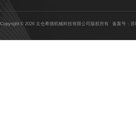
Copyright © 2026 太仓希德机械科技有限公司版权所有
备案号：苏IC