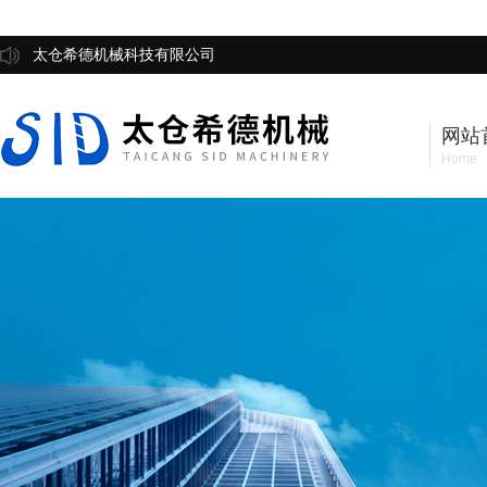
太仓希德机械科技有限公司
网站
Home