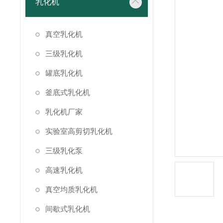
乳化机
真空乳化机
三级乳化机
罐底乳化机
釜底式乳化机
乳化机厂家
实验室高剪切乳化机
三级乳化泵
高速乳化机
真空均质乳化机
间歇式乳化机