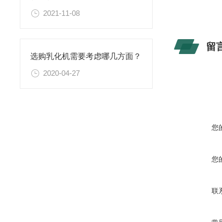
2021-11-08
留
选购乳化机需要考虑哪几方面？
2020-04-27
您
您
联