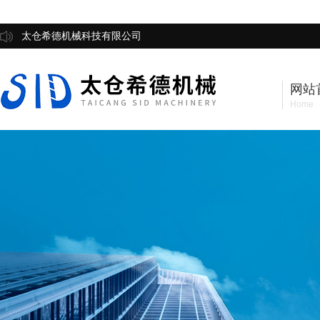
太仓希德机械科技有限公司
网站
Home