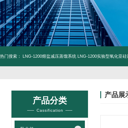
热门搜索：
LNG-1200熔盐减压蒸馏系统
LNG-1200实验型氧化亚
产品展
产品分类
Cassification