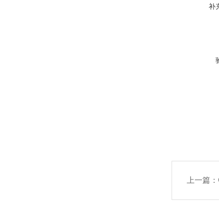
补
上一篇：