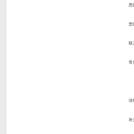
您
您
联
常
详
补