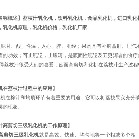
名称概述】荔枝汁乳化机，饮料乳化机，食品乳化机，进口乳化
，乳化机原理，乳化机价格，乳化机厂家
枝味甘、酸、性温，入心、脾、肝经；果肉具有补脾益肝、理气
痛的功效；可止呃逆，止腹泻，是顽固性呃逆及五更泻者的食疗
得荔枝汁很受人们的喜爱，然而高剪切乳化机在荔枝汁生产过程
机在荔枝汁过程中的应用】
化机在榨汁和均质环节有着重要的用途，它可以将荔枝果实充分破
层的现象。
汁高剪切三级乳化机
的工作原理】
高剪切三级乳化机
就是高效、快速、均匀地将一个相或多个相