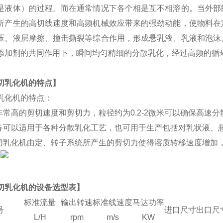
是液体）的过程。而在通常情况下各个相是互不相溶的。当外部
所产生的高切线速度和高频机械效应带来的强劲动能，使物料在
压、液层摩擦、撞击撕裂等综合作用，形成悬乳液、乳液和泡沫
添加剂的共同作用下，瞬间均匀精细的分散乳化，经过高频的循
切
乳化机
的特点】
乳化机
的特点：
非常高的剪切速度和剪切力，粒径约为0.2-2微米可以确保高速
备可以适用于各种分散乳化工艺，也可用于生产包括对乳状液、
切
乳化机
由定、转子系统所产生的剪切力使得溶质转移速度增加
、
切
乳化机
的设备选型表】
标准流量
输出转速
标准线速度
马达功率
号
进口尺寸
出口尺
L/H
rpm
m/s
KW