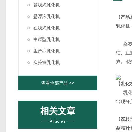
管线式乳化机
悬浮液乳化机
【产品
乳化机
在线式乳化机
中试型乳化机
荔
生产型乳化机
结、止
效。
使
实验室乳化机
查看全部产品 >>
【乳化
乳
出现分
相关文章
【
荔枝
Articles
荔枝汁