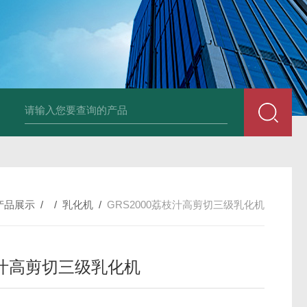
LNG-1200真空钨丝炉
LNHZ-1200碳包覆回转炉
LNHZ-12
产品展示
/ /
乳化机
/
GRS2000荔枝汁高剪切三级乳化机
汁高剪切三级乳化机