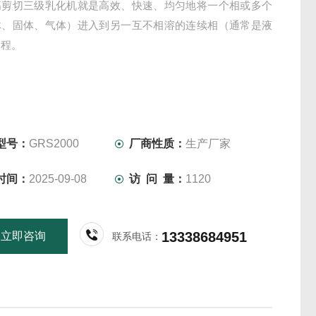
高剪切三级乳化机就是高效、快速、均匀地将一个相或多个
体、固体、气体）进入到另一互不相溶的连续相（通常是液
过程。
型号：
GRS2000
厂商性质：
生产厂家
时间：
2025-09-08
访 问 量：
1120
13338684951
立即咨询
联系电话：