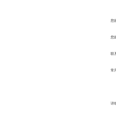
您
您
联
常
详