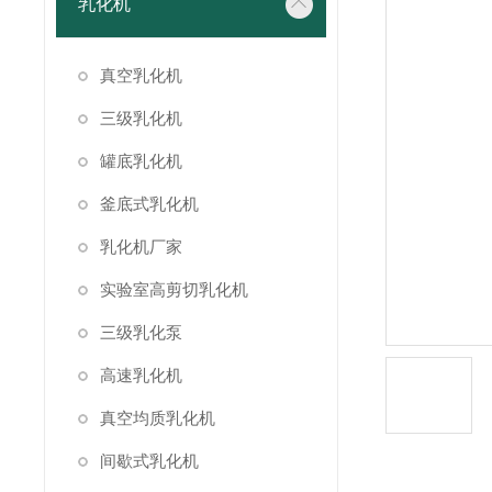
乳化机
真空乳化机
三级乳化机
罐底乳化机
釜底式乳化机
乳化机厂家
实验室高剪切乳化机
三级乳化泵
高速乳化机
真空均质乳化机
间歇式乳化机