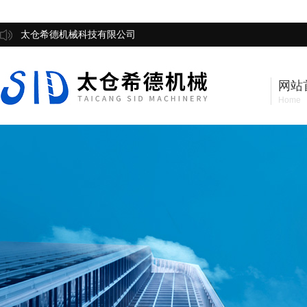
太仓希德机械科技有限公司
网站
Home