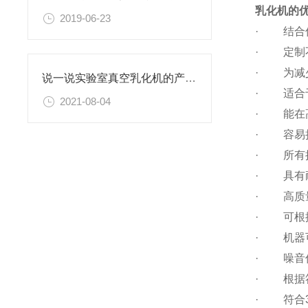
乳化机的
2019-06-23
·
结合
·
定制
·
为减
说一说实验室真空乳化机的产品特点有哪些？
·
适合
2021-08-04
·
能在
·
容易
·
所有
·
具有
·
高质
·
可根
·
机器
·
噪音
·
根据
·
符合