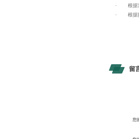
·
根据
·
根据
留
您